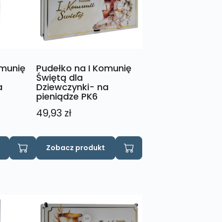
wybrać
na
stronie
produktu
omunię
Pudełko na I Komunię
Świętą dla
a
Dziewczynki- na
pieniądze PK6
49,93
zł
Zobacz produkt