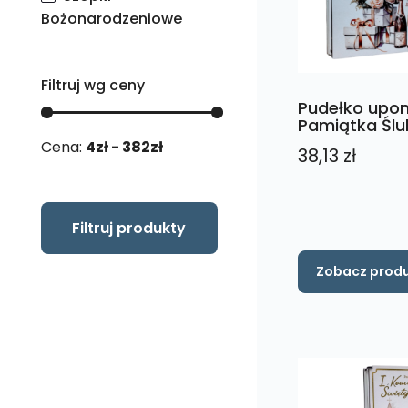
Bożonarodzeniowe
Filtruj wg ceny
Pudełko upo
Pamiątka Ślu
Cena:
4
zł -
382
zł
38,13
zł
Ten
Zobacz prod
produkt
ma
wiele
wariantów.
Opcje
można