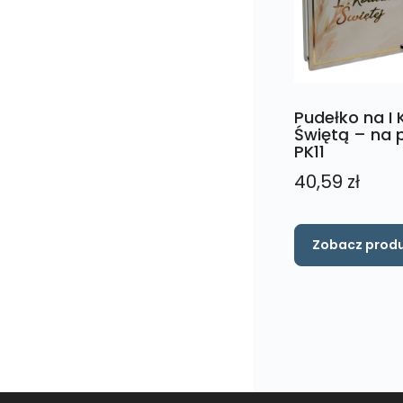
Pudełko na I
Świętą – na 
PK11
40,59
zł
Zobacz prod