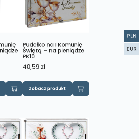
PLN
omunię
Pudełko na I Komunię
EUR
eniądze
Świętą – na pieniądze
PK10
40,59
zł
Zobacz produkt