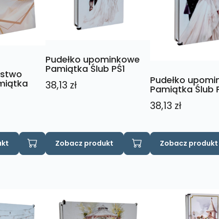
Pudełko upominkowe
Pamiątka Ślub PŚ1
ństwo
Pudełko upomi
miątka
38,13
zł
Pamiątka Ślub 
38,13
zł
Ten
Ten
ukt
Zobacz produkt
Zobacz produkt
produkt
produkt
ma
ma
wiele
wiele
wariantów.
wariantów.
Opcje
Opcje
można
można