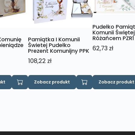
Pudełko Pamiąt
Komunii Świętej
Różańcem PZR1
 Komunię
Pamiątka I Komunii
pieniądze
Świetej Pudełko
62,73
zł
Prezent Komunijny PPK
108,22
zł
Ten
ukt
Zobacz produkt
Zobacz produkt
produkt
ma
wiele
wariantów.
Opcje
można
wybrać