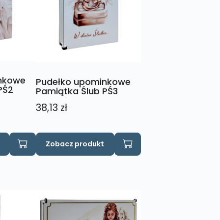
nkowe
Pudełko upominkowe
PŚ2
Pamiątka Ślub PŚ3
38,13
zł
Ten
Zobacz produkt
produkt
ma
wiele
wariantów.
Opcje
można