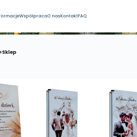
formacje
Współpraca
O nas
Kontakt
FAQ
dukty
>
Sklep