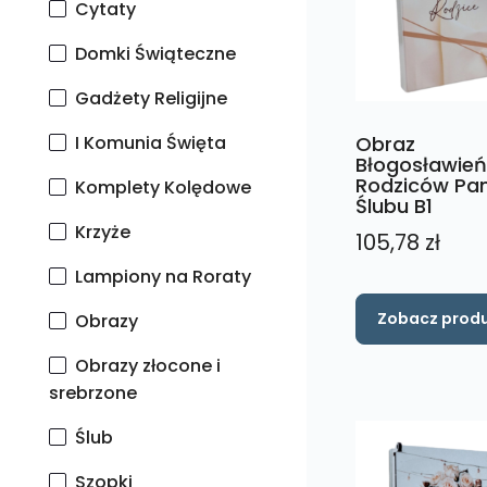
Cytaty
Domki Świąteczne
Gadżety Religijne
I Komunia Święta
Obraz
Błogosławie
Rodziców Pa
Komplety Kolędowe
Ślubu B1
Krzyże
105,78
zł
Lampiony na Roraty
Zobacz prod
Obrazy
Obrazy złocone i
srebrzone
Ślub
Szopki