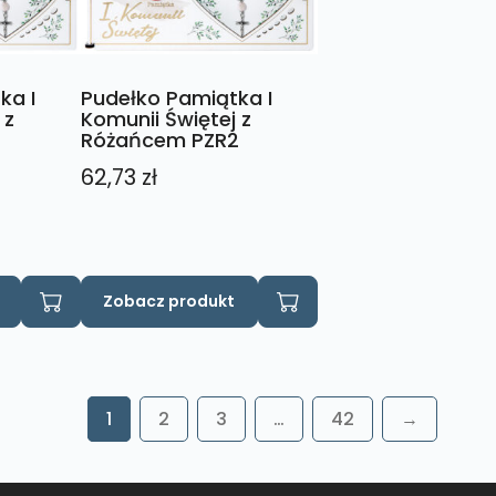
ka I
Pudełko Pamiątka I
 z
Komunii Świętej z
Różańcem PZR2
62,73
zł
Zobacz produkt
1
2
3
…
42
→