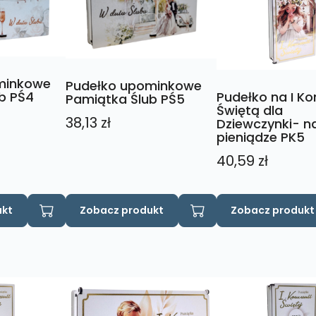
wybrać
wybrać
na
na
stronie
stronie
produktu
produktu
minkowe
Pudełko upominkowe
b PŚ4
Pudełko na I K
Pamiątka Ślub PŚ5
Świętą dla
38,13
zł
Dziewczynki- n
pieniądze PK5
40,59
zł
Ten
ukt
Zobacz produkt
Zobacz produkt
produkt
ma
wiele
wariantów.
Opcje
można