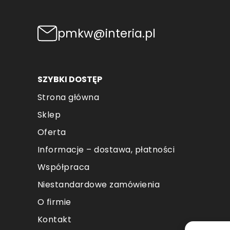
na
stronie
pmkw@interia.pl
produktu
SZYBKI DOSTĘP
Strona główna
Sklep
Oferta
Informacje – dostawa, płatności
Współpraca
Niestandardowe zamówienia
O firmie
Kontakt