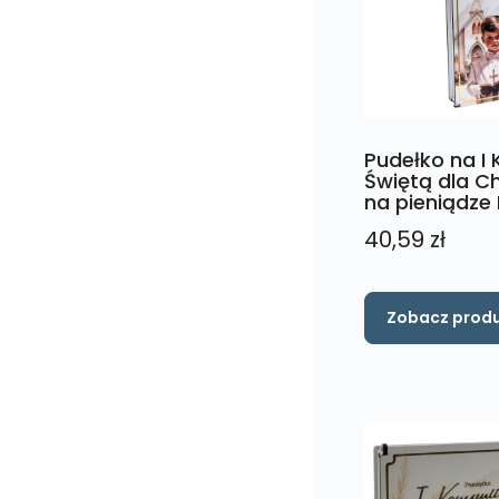
wybrać
na
stronie
produktu
Pudełko na I
Świętą dla C
na pieniądze
40,59
zł
Zobacz prod