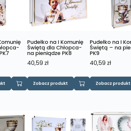
wybrać
na
stronie
produktu
 Komunię
Pudełko na I Komunię
Pudełko na I K
hłopca-
Świętą dla Chłopca-
Świętą – na pi
 PK7
na pieniądze PK8
PK9
40,59
zł
40,59
zł
ukt
Zobacz produkt
Zobacz produkt