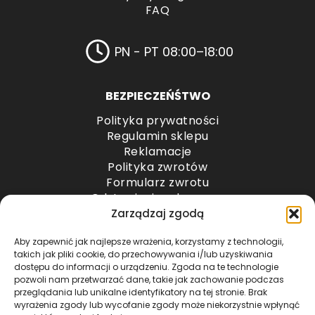
FAQ
PN - PT 08:00–18:00
BEZPIECZEŃŚTWO
Polityka prywatności
Regulamin sklepu
Reklamacje
Polityka zwrotów
Formularz zwrotu
Odstąpienie od umowy
Odstąpienie od umowy – przesyłki paletowe
Zarządzaj zgodą
Aby zapewnić jak najlepsze wrażenia, korzystamy z technologii,
METODY PŁATNOŚCI
takich jak pliki cookie, do przechowywania i/lub uzyskiwania
dostępu do informacji o urządzeniu. Zgoda na te technologie
pozwoli nam przetwarzać dane, takie jak zachowanie podczas
przeglądania lub unikalne identyfikatory na tej stronie. Brak
wyrażenia zgody lub wycofanie zgody może niekorzystnie wpłynąć