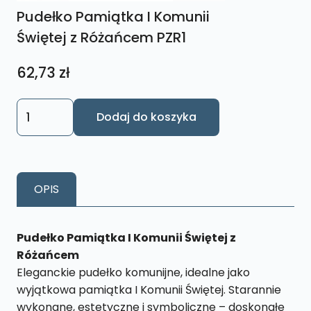
Pudełko Pamiątka I Komunii
Świętej z Różańcem PZR1
62,73
zł
ilość
Dodaj do koszyka
Pudełko
Pamiątka
I
Komunii
OPIS
Świętej
z
Różańcem PZR1
Pudełko Pamiątka I Komunii Świętej z
Różańcem
Eleganckie pudełko komunijne, idealne jako
wyjątkowa pamiątka I Komunii Świętej. Starannie
wykonane, estetyczne i symboliczne – doskonałe