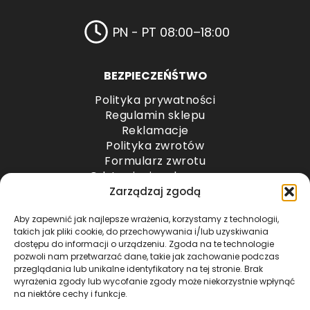
PN - PT 08:00–18:00
BEZPIECZEŃŚTWO
Polityka prywatności
Regulamin sklepu
Reklamacje
Polityka zwrotów
Formularz zwrotu
Odstąpienie od umowy
Odstąpienie od umowy – przesyłki paletowe
Zarządzaj zgodą
Aby zapewnić jak najlepsze wrażenia, korzystamy z technologii,
METODY PŁATNOŚCI
takich jak pliki cookie, do przechowywania i/lub uzyskiwania
dostępu do informacji o urządzeniu. Zgoda na te technologie
pozwoli nam przetwarzać dane, takie jak zachowanie podczas
przeglądania lub unikalne identyfikatory na tej stronie. Brak
wyrażenia zgody lub wycofanie zgody może niekorzystnie wpłynąć
na niektóre cechy i funkcje.