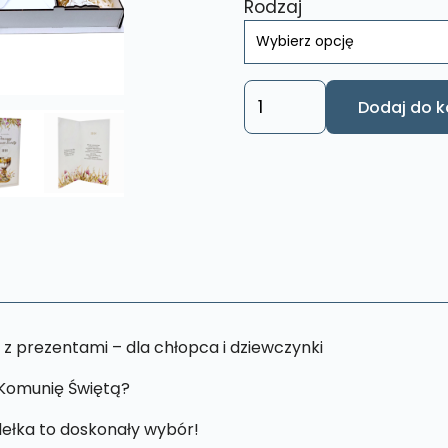
Rodzaj
ilość
Dodaj do k
Pamiątka
I
Komunii
Świetej
Pudełko
Prezent
Komunijny
PPK
 prezentami – dla chłopca i dziewczynki
 Komunię Świętą?
ełka to doskonały wybór!