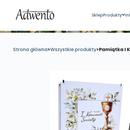
Sklep
Produkty
In
Znajdź inspirujące pro
Strona główna
>
Wszystkie produkty
>
Pamiątka I 