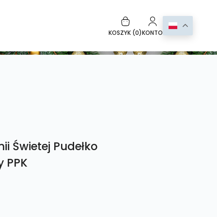
KOSZYK (
0
)
KONTO
i Świetej Pudełko
y PPK