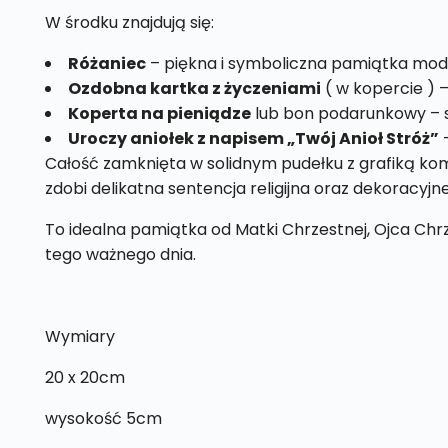
W środku znajdują się:
Różaniec
– piękna i symboliczna pamiątka mod
Ozdobna kartka z życzeniami
( w kopercie ) –
Koperta na pieniądze
lub bon podarunkowy – s
Uroczy aniołek z napisem „Twój Anioł Stróż”
–
Całość zamknięta w solidnym pudełku z grafiką komu
zdobi delikatna sentencja religijna oraz dekoracyjne
To idealna pamiątka od Matki Chrzestnej, Ojca Chrz
tego ważnego dnia.
Wymiary
20 x 20cm
wysokość 5cm