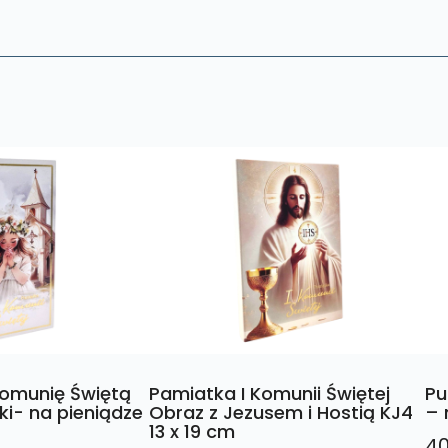
Komunię Świętą
Pamiatka I Komunii Świętej
Pu
ki- na pieniądze
Obraz z Jezusem i Hostią KJ4
– 
13 x 19 cm
4