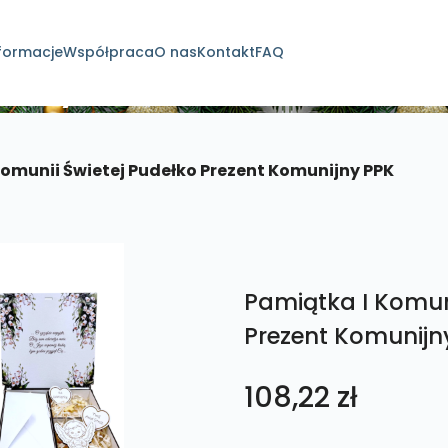
formacje
Współpraca
O nas
Kontakt
FAQ
dukty
Komunii Świetej Pudełko Prezent Komunijny PPK
Pamiątka I Komuni
Prezent Komunijn
108,22
zł