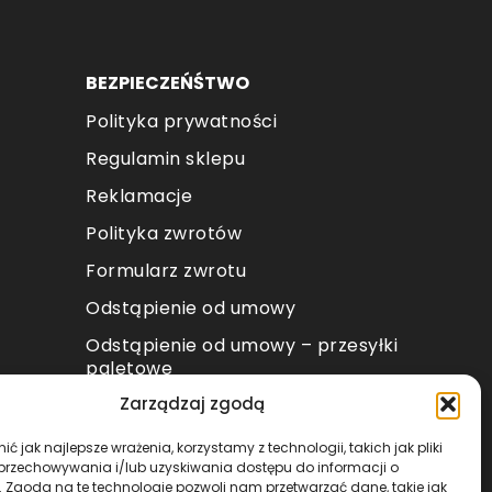
BEZPIECZEŃŚTWO
Polityka prywatności
Regulamin sklepu
Reklamacje
Polityka zwrotów
Formularz zwrotu
Odstąpienie od umowy
Odstąpienie od umowy – przesyłki
paletowe
Zarządzaj zgodą
METODY PŁATNOŚCI
ć jak najlepsze wrażenia, korzystamy z technologii, takich jak pliki
 przechowywania i/lub uzyskiwania dostępu do informacji o
. Zgoda na te technologie pozwoli nam przetwarzać dane, takie jak