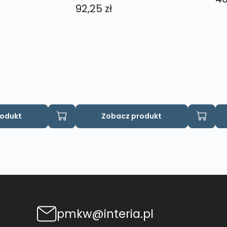
92,25
zł
rodukt
Zobacz produkt
pmkw@interia.pl