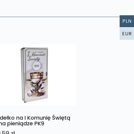
PLN
EUR
dełko na I Komunię Świętą
na pieniądze PK9
0,59
zł