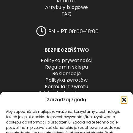
Kontakt
Artykuły blogowe
FAQ
PN - PT 08:00–18:00
BEZPIECZEŃŚTWO
Polityka prywatności
Regulamin sklepu
Reklamacje
Polityka zwrotów
Formularz zwrotu
Odstąpienie od umowy
Odstąpienie od umowy – przesyłki paletowe
Zarządzaj zgodą
Aby zapewnić jak najlepsze wrażenia, korzystamy z technologii,
METODY PŁATNOŚCI
takich jak pliki cookie, do przechowywania i/lub uzyskiwania
dostępu do informacji o urządzeniu. Zgoda na te technologie
pozwoli nam przetwarzać dane, takie jak zachowanie podczas
przeglądania lub unikalne identyfikatory na tej stronie. Brak