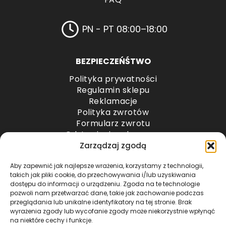
PN - PT 08:00–18:00
BEZPIECZEŃŚTWO
Polityka prywatności
Regulamin sklepu
Reklamacje
Polityka zwrotów
Formularz zwrotu
Odstąpienie od umowy
Odstąpienie od umowy – przesyłki paletowe
Zarządzaj zgodą
Aby zapewnić jak najlepsze wrażenia, korzystamy z technologii,
METODY PŁATNOŚCI
takich jak pliki cookie, do przechowywania i/lub uzyskiwania
dostępu do informacji o urządzeniu. Zgoda na te technologie
pozwoli nam przetwarzać dane, takie jak zachowanie podczas
przeglądania lub unikalne identyfikatory na tej stronie. Brak
wyrażenia zgody lub wycofanie zgody może niekorzystnie wpłynąć
na niektóre cechy i funkcje.