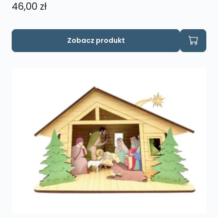
46,00
zł
Ten
Zobacz produkt
produkt
ma
wiele
wariantów.
Opcje
można
wybrać
na
stronie
produktu