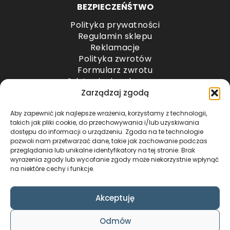
BEZPIECZEŃŚTWO
Polityka prywatności
Regulamin sklepu
Reklamacje
Polityka zwrotów
Formularz zwrotu
Odstąpienie od umowy
Odstąpienie od umowy – przesyłki paletowe
Zarządzaj zgodą
Aby zapewnić jak najlepsze wrażenia, korzystamy z technologii,
METODY PŁATNOŚCI
takich jak pliki cookie, do przechowywania i/lub uzyskiwania
dostępu do informacji o urządzeniu. Zgoda na te technologie
pozwoli nam przetwarzać dane, takie jak zachowanie podczas
przeglądania lub unikalne identyfikatory na tej stronie. Brak
wyrażenia zgody lub wycofanie zgody może niekorzystnie wpłynąć
na niektóre cechy i funkcje.
Akceptuję
COPYRIGHT © 2024 by ADWENTO ŁUKASZ
Odmów
WIECZOREK / ALL RIGHTS RESERVED