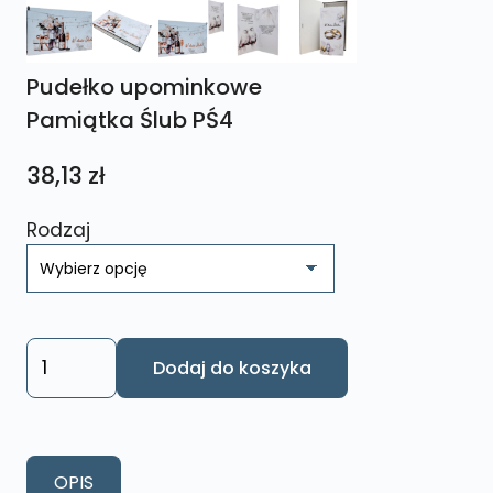
Pudełko upominkowe
Pamiątka Ślub PŚ4
38,13
zł
Rodzaj
ilość
Dodaj do koszyka
Pudełko
upominkowe
Pamiątka
Ślub
OPIS