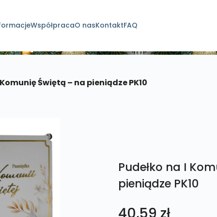
formacje
Współpraca
O nas
Kontakt
FAQ
dukty
 Komunię Świętą – na pieniądze PK10
Pudełko na I Kom
pieniądze PK10
40,59
zł