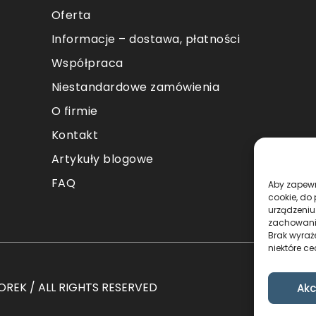
Oferta
Informacje – dostawa, płatności
Współpraca
Niestandardowe zamówienia
O firmie
Kontakt
Artykuły blogowe
FAQ
Aby zapewni
cookie, do
urządzeniu
zachowanie
Brak wyraż
niektóre ce
REK / ALL RIGHTS RESERVED
Akc