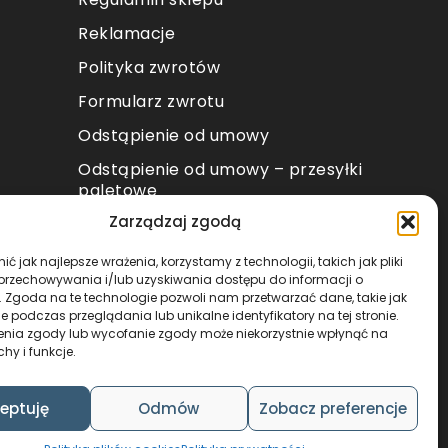
Reklamacje
Polityka zwrotów
Formularz zwrotu
Odstąpienie od umowy
Odstąpienie od umowy – przesyłki
paletowe
Zarządzaj zgodą
METODY PŁATNOŚCI
ć jak najlepsze wrażenia, korzystamy z technologii, takich jak pliki
 przechowywania i/lub uzyskiwania dostępu do informacji o
. Zgoda na te technologie pozwoli nam przetwarzać dane, takie jak
 podczas przeglądania lub unikalne identyfikatory na tej stronie.
enia zgody lub wycofanie zgody może niekorzystnie wpłynąć na
chy i funkcje.
DESIGN & CODE BY
FOXSTUDIO
eptuję
Odmów
Zobacz preferencje