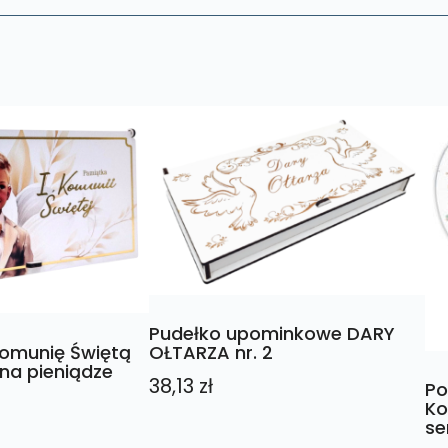
Pudełko upominkowe DARY
Komunię Świętą
OŁTARZA nr. 2
na pieniądze
38,13
zł
Po
Ko
se