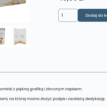
ilość
Dodaj do k
Pudełko
na
I
Komunię
Świętą
-
na
pieniądze
PK10
ominki z piękną grafiką i złoconym napisem.
ami, na której można złożyć podpis i osobistą dedykację.