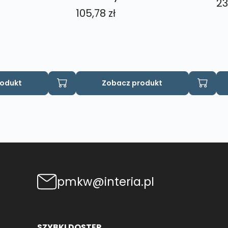
23
105,78
zł
rodukt
Zobacz produkt
pmkw@interia.pl
SZYBKI DOSTĘP