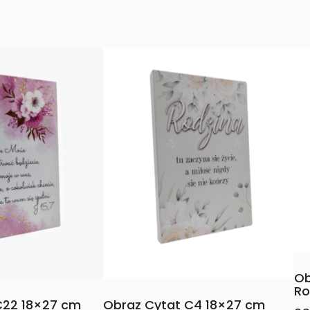
Ob
Ro
C22 18×27 cm
Obraz Cytat C4 18×27 cm