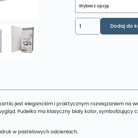
ilość
Dodaj do k
Pudełko
upominkowe
Pamiątka
Ślub
PŚ5
ę kartki, jest eleganckim i praktycznym rozwiązaniem na w
ygląd. Pudełko ma klasyczny biały kolor, symbolizujący cz
nadruk w pastelowych odcieniach.