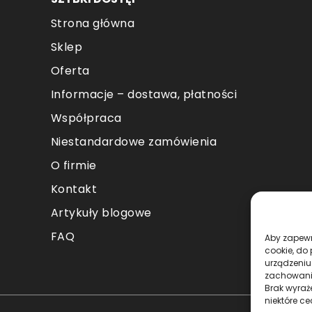
Strona główna
Sklep
Oferta
Informacje – dostawa, płatności
Współpraca
Niestandardowe zamówienia
O firmie
Kontakt
Artykuły blogowe
FAQ
Aby zapewni
cookie, do
urządzeniu
zachowanie
Brak wyraż
niektóre ce