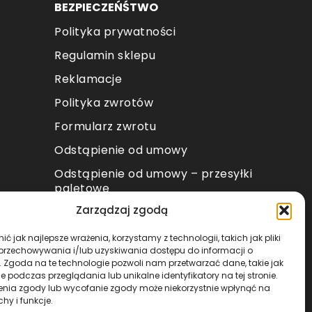
BEZPIECZEŃŚTWO
Polityka prywatności
Regulamin sklepu
Reklamacje
Polityka zwrotów
Formularz zwrotu
Odstąpienie od umowy
Odstąpienie od umowy – przesyłki
paletowe
Zarządzaj zgodą
METODY PŁATNOŚCI
ć jak najlepsze wrażenia, korzystamy z technologii, takich jak pliki
 przechowywania i/lub uzyskiwania dostępu do informacji o
. Zgoda na te technologie pozwoli nam przetwarzać dane, takie jak
 podczas przeglądania lub unikalne identyfikatory na tej stronie.
enia zgody lub wycofanie zgody może niekorzystnie wpłynąć na
chy i funkcje.