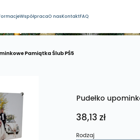
formacje
Współpraca
O nas
Kontakt
FAQ
dukty
minkowe Pamiątka Ślub PŚ5
Pudełko upomink
38,13
zł
Rodzaj