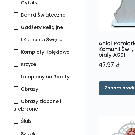
Cytaty
Domki Świąteczne
Gadżety Religijne
I Komunia Święta
Anioł Pamiątk
Komunii Św. ,
Komplety Kolędowe
biały ASS1
47,97
zł
Krzyże
Lampiony na Roraty
Zobacz prod
Obrazy
Obrazy złocone i
srebrzone
Ślub
Szopki