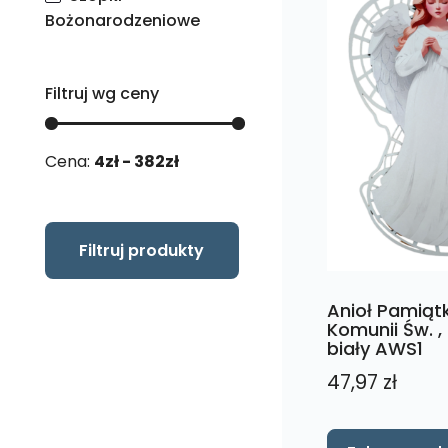
Bożonarodzeniowe
Filtruj wg ceny
Cena:
4
zł -
382
zł
Anioł Pamiątk
Komunii Św. ,
biały AWS1
47,97
zł