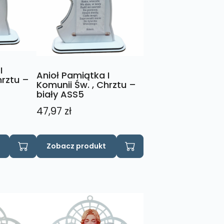
I
Anioł Pamiątka I
hrztu –
Komunii Św. , Chrztu –
biały ASS5
47,97
zł
Zobacz produkt