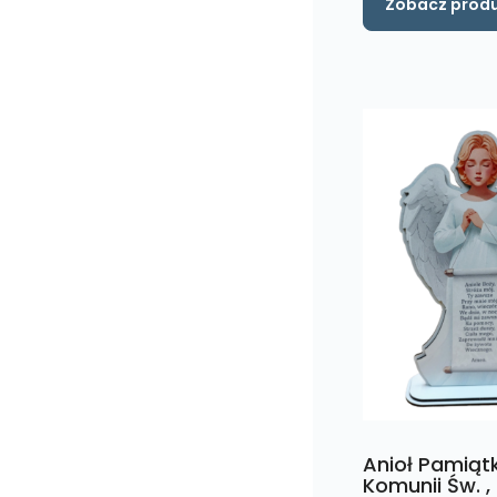
Zobacz prod
Anioł Pamiątk
Komunii Św. ,