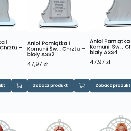
Anioł Pamiątka 
a I
Anioł Pamiątka I
Komunii Św. , C
 Chrztu –
Komunii Św. , Chrztu –
biały ASS4
biały ASS2
47,97
zł
47,97
zł
ukt
Zobacz produkt
Zobacz produkt