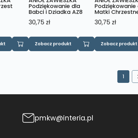
SZKA
ANIOŁ ZAWIESZKA
ANIOŁ ZAWIESZ
rzest
Podziękowanie dla
Podziękowanie 
Babci i Dziadka AZ8
Matki Chrzestn
30,75
zł
30,75
zł
ukt
Zobacz produkt
Zobacz produkt
1
pmkw@interia.pl