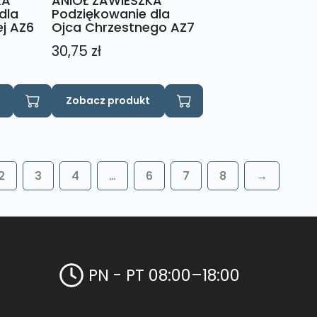
KA
ANIOŁ ZAWIESZKA
dla
Podziękowanie dla
ej AZ6
Ojca Chrzestnego AZ7
30,75
zł
Zobacz produkt
2
3
4
…
6
7
8
→
PN - PT 08:00–18:00