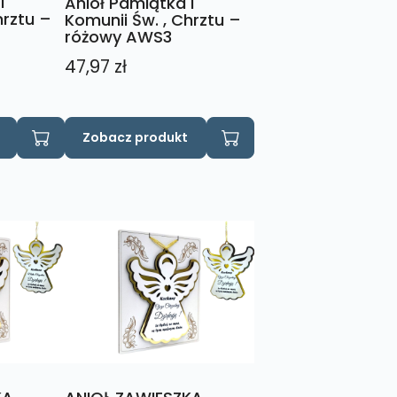
I
Anioł Pamiątka I
hrztu –
Komunii Św. , Chrztu –
różowy AWS3
47,97
zł
Zobacz produkt