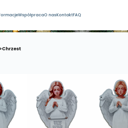
formacje
Współpraca
O nas
Kontakt
FAQ
dukty
>
Chrzest