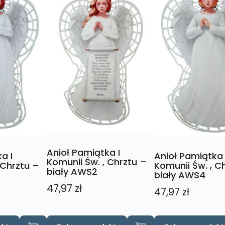
Anioł Pamiątka I
a I
Anioł Pamiątka 
Komunii Św. , Chrztu –
 Chrztu –
Komunii Św. , C
biały AWS2
biały AWS4
47,97
zł
47,97
zł