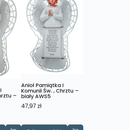
Anioł Pamiątka I
I
Komunii Św. , Chrztu –
hrztu –
biały AWS5
47,97
zł