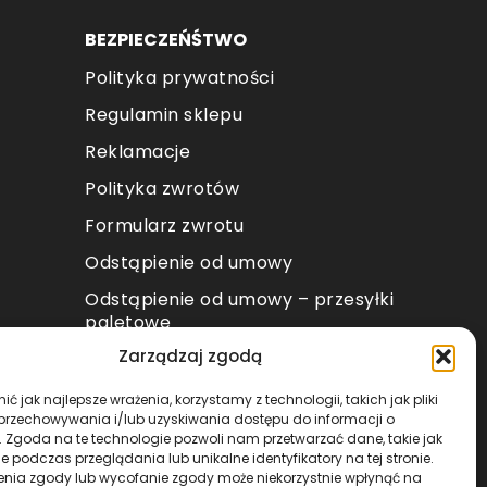
BEZPIECZEŃŚTWO
Polityka prywatności
Regulamin sklepu
Reklamacje
Polityka zwrotów
Formularz zwrotu
Odstąpienie od umowy
Odstąpienie od umowy – przesyłki
paletowe
Zarządzaj zgodą
METODY PŁATNOŚCI
ć jak najlepsze wrażenia, korzystamy z technologii, takich jak pliki
 przechowywania i/lub uzyskiwania dostępu do informacji o
. Zgoda na te technologie pozwoli nam przetwarzać dane, takie jak
 podczas przeglądania lub unikalne identyfikatory na tej stronie.
enia zgody lub wycofanie zgody może niekorzystnie wpłynąć na