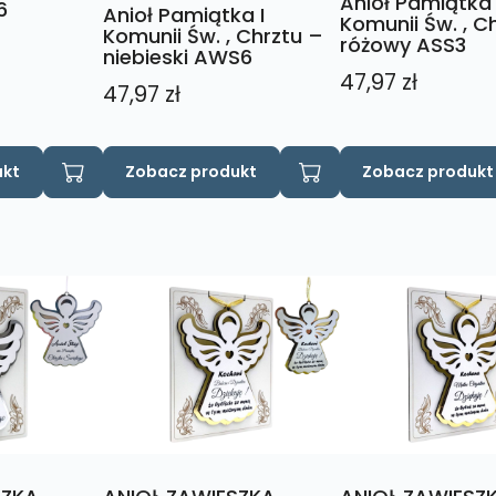
Anioł Pamiątka 
6
Anioł Pamiątka I
Komunii Św. , C
Komunii Św. , Chrztu –
różowy ASS3
niebieski AWS6
47,97
zł
47,97
zł
ukt
Zobacz produkt
Zobacz produkt