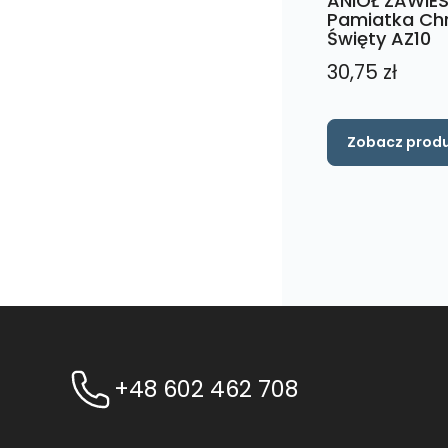
ANIOŁ ZAWIE
Pamiatka Ch
Święty AZ10
30,75
zł
Zobacz prod
+48 602 462 708