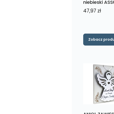
niebieski ASS
47,97
zł
Zobacz prod