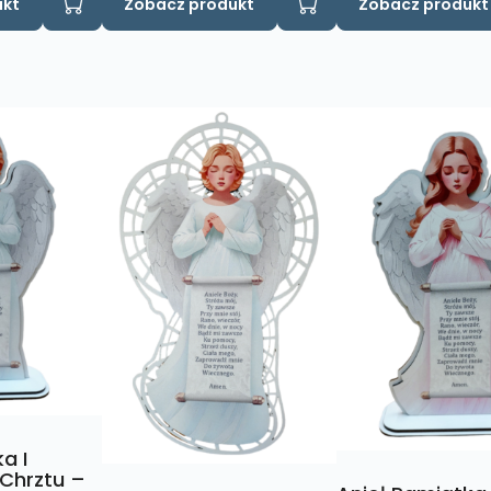
ukt
Zobacz produkt
Zobacz produkt
a I
 Chrztu –