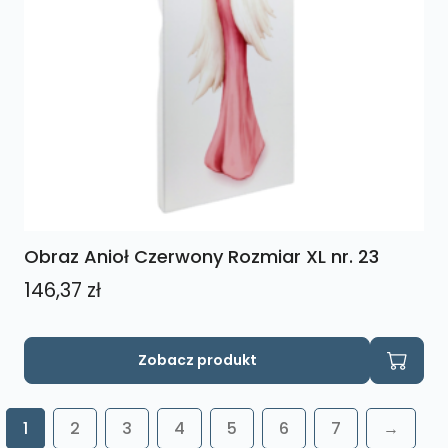
Obraz Anioł Czerwony Rozmiar XL nr. 23
146,37
zł
Zobacz produkt
1
2
3
4
5
6
7
→