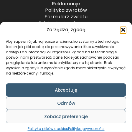
Reklamacje
Polityka zwrotów
Formularz zwrotu
Odstąpienie od umowy
Odstąpienie od umowy – przesyłki paletowe
Zarządzaj zgodą
Aby zapewnić jak najlepsze wrażenia, korzystamy z technologii,
METODY PŁATNOŚCI
takich jak pliki cookie, do przechowywania i/lub uzyskiwania
dostępu do informacji o urządzeniu. Zgoda na te technologie
pozwoli nam przetwarzać dane, takie jak zachowanie podczas
przeglądania lub unikalne identyfikatory na tej stronie. Brak
wyrażenia zgody lub wycofanie zgody może niekorzystnie wpłynąć
na niektóre cechy i funkcje.
Akceptuję
COPYRIGHT © 2024 by ADWENTO ŁUKASZ
Odmów
WIECZOREK / ALL RIGHTS RESERVED
DESIGN & CODE BY
FOXSTUDIO
Zobacz preferencje
Polityka plików cookies
Polityka prywatności