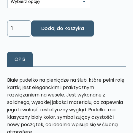
ilość
Dodaj do koszyka
Pudełko
upominkowe
Pamiątka
Ślub
OPIS
PŚ3
Białe pudełko na pieniądze na ślub, które pełni rolę
kartki, jest eleganckim i praktycznym
rozwiązaniem na wesele. Jest wykonane z
solidnego, wysokiej jakości materiału, co zapewnia
jego trwałość i estetyczny wygląd. Pudełko ma
klasyczny biały kolor, symbolizujący czystość i
nowy początek, co idealnie wpisuje się w ślubną
atmosferę.