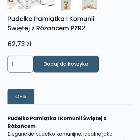
Pudełko Pamiątka I Komunii
Świętej z Różańcem PZR2
62,73
zł
ilość
Dodaj do koszyka
Pudełko
Pamiątka
I
Komunii
OPIS
Świętej
z
Różańcem PZR2
Pudełko Pamiątka I Komunii Świętej z
Różańcem
Eleganckie pudełko komunijne, idealne jako