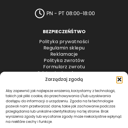
PN - PT 08:00–18:00
BEZPIECZEŃŚTWO
Polityka prywatności
Regulamin sklepu
Reklamacje
Polityka zwrotów
Formularz zwrotu
Odstąpienie od umowy
Odstąpienie od umowy – przesyłki paletowe
Zarządzaj zgodą
Aby zapewnić jak najlepsze wrażenia, korzystamy z technologii,
METODY PŁATNOŚCI
takich jak pliki cookie, do przechowywania i/lub uzyskiwania
dostępu do informacji o urządzeniu. Zgoda na te technologie
pozwoli nam przetwarzać dane, takie jak zachowanie podczas
przeglądania lub unikalne identyfikatory na tej stronie. Brak
wyrażenia zgody lub wycofanie zgody może niekorzystnie wpłynąć
na niektóre cechy i funkcje.