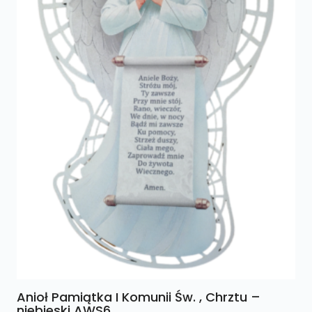
Anioł Pamiątka I Komunii Św. , Chrztu –
niebieski AWS6