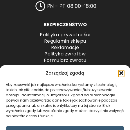
PN - PT 08:00–18:00
BEZPIECZEŃŚTWO
Polityka prywatności
Regulamin sklepu
Reklamacje
Polityka zwrotów
Formularz zwrotu
Odstąpienie od umowy
Odstąpienie od umowy – przesyłki paletowe
Zarządzaj zgodą
Aby zapewnić jak najlepsze wrażenia, korzystamy z technologii,
METODY PŁATNOŚCI
takich jak pliki cookie, do przechowywania i/lub uzyskiwania
dostępu do informacji o urządzeniu. Zgoda na te technologie
pozwoli nam przetwarzać dane, takie jak zachowanie podczas
przeglądania lub unikalne identyfikatory na tej stronie. Brak
wyrażenia zgody lub wycofanie zgody może niekorzystnie wpłynąć
na niektóre cechy i funkcje.