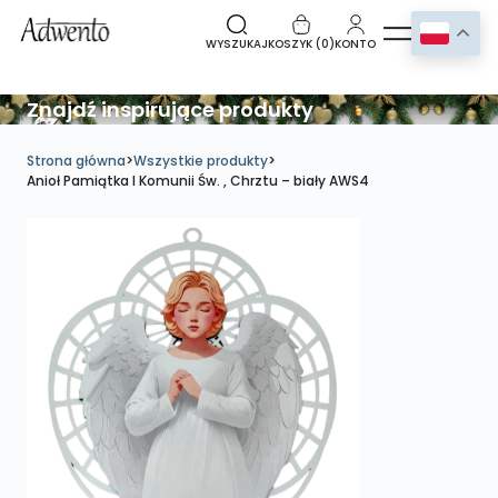
WYSZUKAJ
KOSZYK (
0
)
KONTO
Znajdź inspirujące produkty
Strona główna
>
Wszystkie produkty
>
Anioł Pamiątka I Komunii Św. , Chrztu – biały AWS4