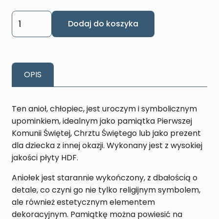
ilość
Dodaj do koszyka
Anioł
Pamiątka
I
Komunii
OPIS
Św.
,
Chrztu
Ten anioł, chłopiec, jest uroczym i symbolicznym
-
upominkiem, idealnym jako pamiątka Pierwszej
biały
Komunii Świętej, Chrztu Świętego lub jako prezent
AWS4
dla dziecka z innej okazji. Wykonany jest z wysokiej
jakości płyty HDF.
Aniołek jest starannie wykończony, z dbałością o
detale, co czyni go nie tylko religijnym symbolem,
ale również estetycznym elementem
dekoracyjnym. Pamiątkę można powiesić na