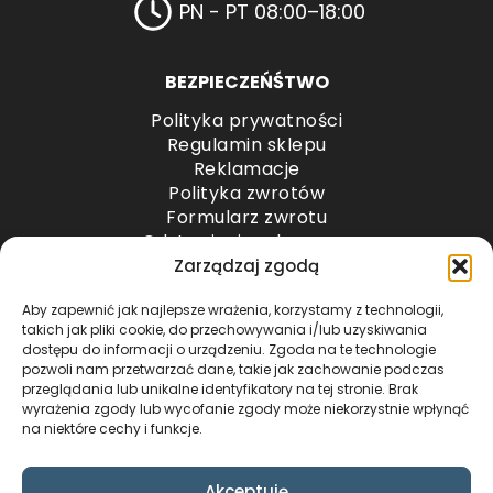
PN - PT 08:00–18:00
BEZPIECZEŃŚTWO
Polityka prywatności
Regulamin sklepu
Reklamacje
Polityka zwrotów
Formularz zwrotu
Odstąpienie od umowy
Odstąpienie od umowy – przesyłki paletowe
Zarządzaj zgodą
Aby zapewnić jak najlepsze wrażenia, korzystamy z technologii,
METODY PŁATNOŚCI
takich jak pliki cookie, do przechowywania i/lub uzyskiwania
dostępu do informacji o urządzeniu. Zgoda na te technologie
pozwoli nam przetwarzać dane, takie jak zachowanie podczas
przeglądania lub unikalne identyfikatory na tej stronie. Brak
wyrażenia zgody lub wycofanie zgody może niekorzystnie wpłynąć
na niektóre cechy i funkcje.
Akceptuję