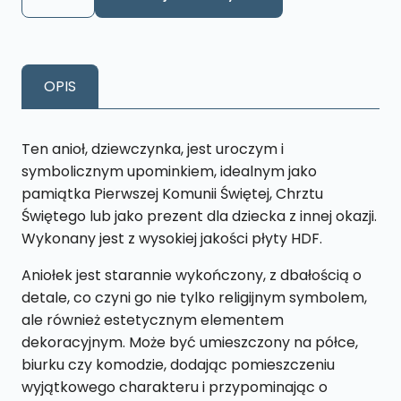
Anioł
Pamiątka
I
Komunii
OPIS
Św.
,
Chrztu
Ten anioł, dziewczynka, jest uroczym i
-
symbolicznym upominkiem, idealnym jako
biały
pamiątka Pierwszej Komunii Świętej, Chrztu
ASS1
Świętego lub jako prezent dla dziecka z innej okazji.
Wykonany jest z wysokiej jakości płyty HDF.
Aniołek jest starannie wykończony, z dbałością o
detale, co czyni go nie tylko religijnym symbolem,
ale również estetycznym elementem
dekoracyjnym. Może być umieszczony na półce,
biurku czy komodzie, dodając pomieszczeniu
wyjątkowego charakteru i przypominając o