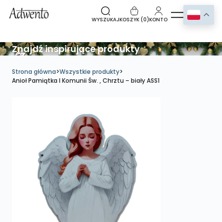
WYSZUKAJ
KOSZYK (
0
)
KONTO
Znajdź inspirujące produkty
Strona główna
>
Wszystkie produkty
>
Anioł Pamiątka I Komunii Św. , Chrztu – biały ASS1