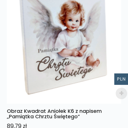
wybrać
na
stronie
produktu
PLN
Obraz Kwadrat Aniołek K6 z napisem
„Pamiątka Chrztu Świętego”
89,79
zł