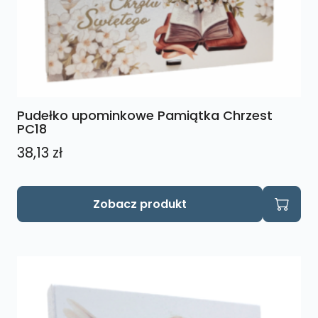
Pudełko upominkowe Pamiątka Chrzest
PC18
38,13
zł
Ten
Zobacz produkt
produkt
ma
wiele
wariantów.
Opcje
można