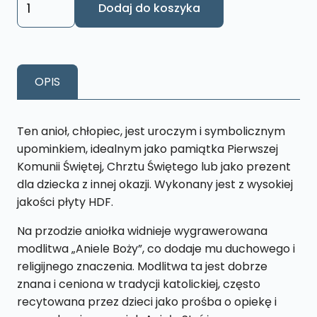
Dodaj do koszyka
Anioł
Pamiątka
I
Komunii
OPIS
Św.
,
Chrztu
Ten anioł, chłopiec, jest uroczym i symbolicznym
-
upominkiem, idealnym jako pamiątka Pierwszej
niebieski
Komunii Świętej, Chrztu Świętego lub jako prezent
ASS6
dla dziecka z innej okazji. Wykonany jest z wysokiej
jakości płyty HDF.
Na przodzie aniołka widnieje wygrawerowana
modlitwa „Aniele Boży”, co dodaje mu duchowego i
religijnego znaczenia. Modlitwa ta jest dobrze
znana i ceniona w tradycji katolickiej, często
recytowana przez dzieci jako prośba o opiekę i