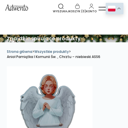
WYSZUKAJ
KOSZYK (
0
)
KONTO
Znajdź inspirujące produkty
Strona główna
>
Wszystkie produkty
>
Anioł Pamiątka I Komunii Św. , Chrztu – niebieski ASS6