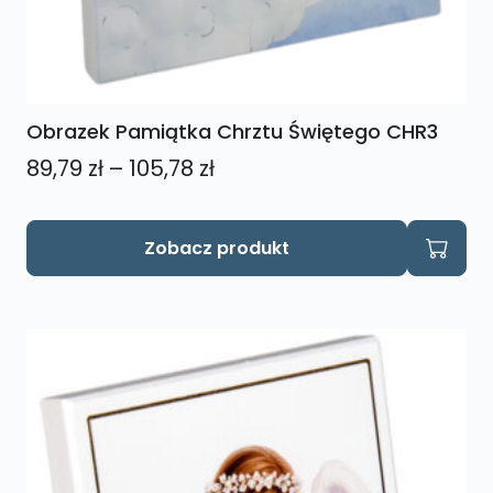
Obrazek Pamiątka Chrztu Świętego CHR3
Zakres
89,79
zł
–
105,78
zł
cen:
od
Ten
Zobacz produkt
produkt
89,79 zł
ma
do
wiele
105,78 zł
wariantów.
Opcje
można
wybrać
na
stronie