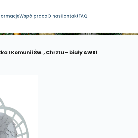
formacje
Współpraca
O nas
Kontakt
FAQ
dukty
ka I Komunii Św. , Chrztu – biały AWS1