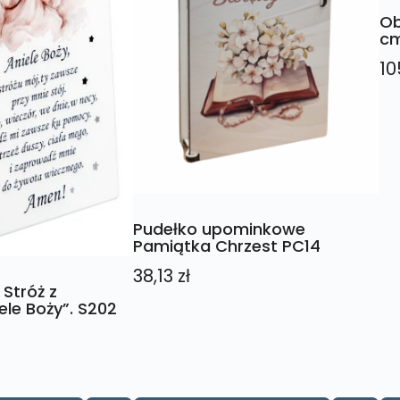
Ob
c
10
Pudełko upominkowe
Pamiątka Chrzest PC14
38,13
zł
 Stróż z
ele Boży”. S202