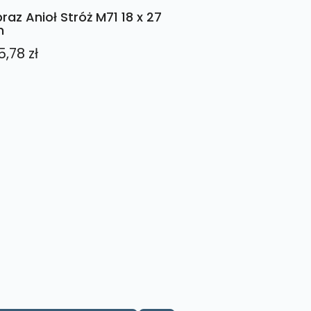
raz Anioł Stróż M71 18 x 27
m
5,78
zł