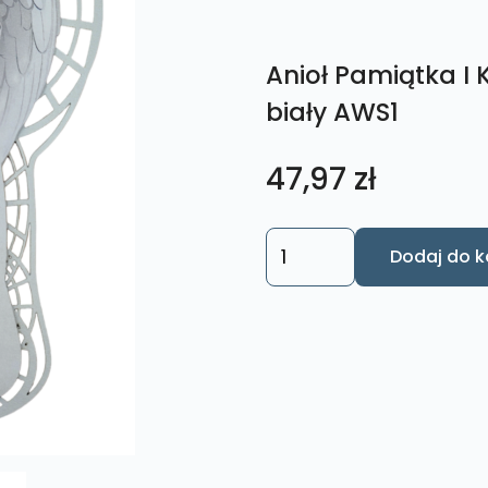
Anioł Pamiątka I 
biały AWS1
47,97
zł
ilość
Dodaj do k
Anioł
Pamiątka
I
Komunii
Św.
,
Chrztu
-