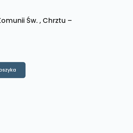
Komunii Św. , Chrztu –
oszyka