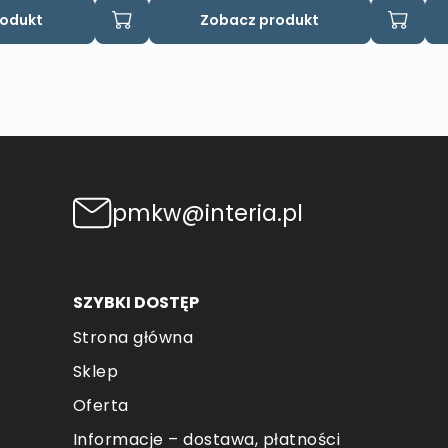
Ten
rodukt
Zobacz produkt
produkt
ma
wiele
wariantów.
Opcje
można
wybrać
na
pmkw@interia.pl
stronie
produktu
SZYBKI DOSTĘP
Strona główna
Sklep
Oferta
Informacje – dostawa, płatności