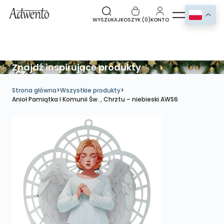
WYSZUKAJ
KOSZYK (
0
)
KONTO
Znajdź inspirujące produkty
Strona główna
>
Wszystkie produkty
>
Anioł Pamiątka I Komunii Św. , Chrztu – niebieski AWS6