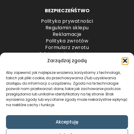
BEZPIECZEŃŚTWO
Polityka prywatności
Regulamin sklepu
Reklamacje
Polityka zwrotów
Formularz zwrotu
Odstąpienie od umowy
Odstąpienie od umowy – przesyłki paletowe
Zarządzaj zgodą
Aby zapewnić jak najlepsze wrażenia, korzystamy z technologii,
METODY PŁATNOŚCI
takich jak pliki cookie, do przechowywania i/lub uzyskiwania
dostępu do informacji o urządzeniu. Zgoda na te technologie
pozwoli nam przetwarzać dane, takie jak zachowanie podczas
przeglądania lub unikalne identyfikatory na tej stronie. Brak
wyrażenia zgody lub wycofanie zgody może niekorzystnie wpłynąć
na niektóre cechy i funkcje.
Akceptuję
COPYRIGHT © 2024 by ADWENTO ŁUKASZ