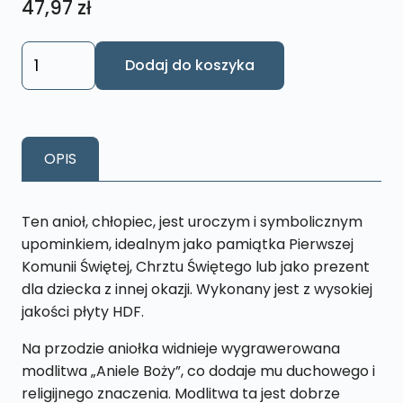
47,97
zł
ilość
Dodaj do koszyka
Anioł
Pamiątka
I
Komunii
OPIS
Św.
,
Chrztu
Ten anioł, chłopiec, jest uroczym i symbolicznym
-
upominkiem, idealnym jako pamiątka Pierwszej
niebieski
Komunii Świętej, Chrztu Świętego lub jako prezent
AWS6
dla dziecka z innej okazji. Wykonany jest z wysokiej
jakości płyty HDF.
Na przodzie aniołka widnieje wygrawerowana
modlitwa „Aniele Boży”, co dodaje mu duchowego i
religijnego znaczenia. Modlitwa ta jest dobrze