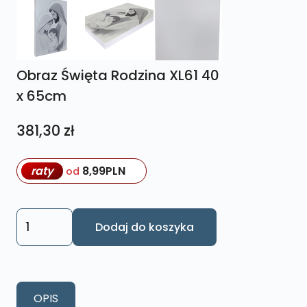
Obraz Święta Rodzina XL61 40
x 65cm
381,30
zł
raty
8,99
PLN
od
ilość
Dodaj do koszyka
Obraz
Święta
Rodzina
XL61
OPIS
40