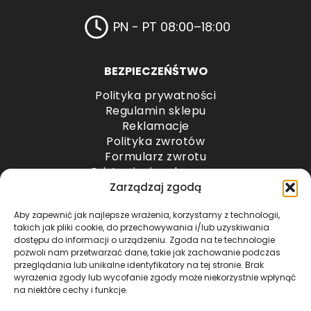
PN - PT 08:00–18:00
BEZPIECZEŃŚTWO
Polityka prywatności
Regulamin sklepu
Reklamacje
Polityka zwrotów
Formularz zwrotu
Odstąpienie od umowy
Odstąpienie od umowy – przesyłki paletowe
Zarządzaj zgodą
Aby zapewnić jak najlepsze wrażenia, korzystamy z technologii,
METODY PŁATNOŚCI
takich jak pliki cookie, do przechowywania i/lub uzyskiwania
dostępu do informacji o urządzeniu. Zgoda na te technologie
pozwoli nam przetwarzać dane, takie jak zachowanie podczas
przeglądania lub unikalne identyfikatory na tej stronie. Brak
wyrażenia zgody lub wycofanie zgody może niekorzystnie wpłynąć
na niektóre cechy i funkcje.