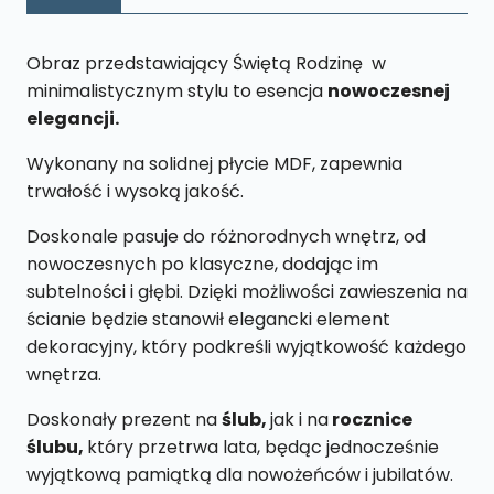
x
65cm
Obraz przedstawiający Świętą Rodzinę w
minimalistycznym stylu to esencja
nowoczesnej
elegancji.
Wykonany na solidnej płycie MDF, zapewnia
trwałość i wysoką jakość.
Doskonale pasuje do różnorodnych wnętrz, od
nowoczesnych po klasyczne, dodając im
subtelności i głębi. Dzięki możliwości zawieszenia na
ścianie będzie stanowił elegancki element
dekoracyjny, który podkreśli wyjątkowość każdego
wnętrza.
Doskonały prezent na
ślub,
jak i na
rocznice
ślubu,
który przetrwa lata, będąc jednocześnie
wyjątkową pamiątką dla nowożeńców i jubilatów.