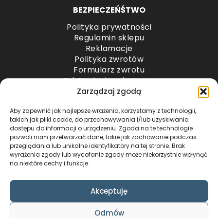
BEZPIECZEŃŚTWO
Polityka prywatności
Regulamin sklepu
Reklamacje
Polityka zwrotów
Formularz zwrotu
Odstąpienie od umowy
Odstąpienie od umowy – przesyłki paletowe
Zarządzaj zgodą
Aby zapewnić jak najlepsze wrażenia, korzystamy z technologii,
METODY PŁATNOŚCI
takich jak pliki cookie, do przechowywania i/lub uzyskiwania
dostępu do informacji o urządzeniu. Zgoda na te technologie
pozwoli nam przetwarzać dane, takie jak zachowanie podczas
przeglądania lub unikalne identyfikatory na tej stronie. Brak
wyrażenia zgody lub wycofanie zgody może niekorzystnie wpłynąć
na niektóre cechy i funkcje.
Akceptuję
COPYRIGHT © 2024 by ADWENTO ŁUKASZ
Odmów
WIECZOREK / ALL RIGHTS RESERVED