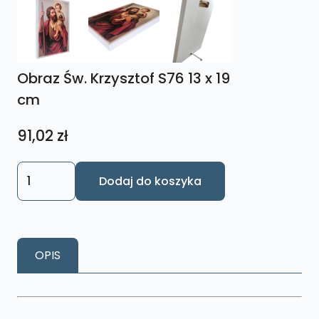
Obraz Św. Krzysztof S76 13 x 19
cm
91,02
zł
ilość
Dodaj do koszyka
Obraz
Św.
Krzysztof
S76
OPIS
13
x
19
cm