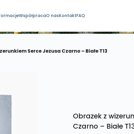
formacje
Współpraca
O nas
Kontakt
FAQ
dukty
zerunkiem Serce Jezusa Czarno – Białe T13
Obrazek z wizeru
Czarno – Białe T1