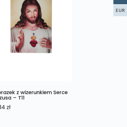
EUR
razek z wizerunkiem Serce
zusa – T11
84
zł