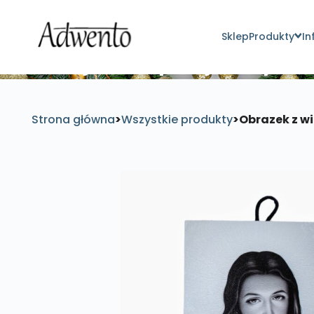
Sklep
Produkty
In
Znajdź inspirujące pro
Strona główna
>
Wszystkie produkty
>
Obrazek z wi