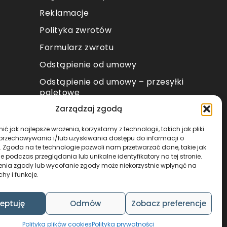
Reklamacje
Polityka zwrotów
Formularz zwrotu
Odstąpienie od umowy
Odstąpienie od umowy – przesyłki
paletowe
Zarządzaj zgodą
METODY PŁATNOŚCI
ć jak najlepsze wrażenia, korzystamy z technologii, takich jak pliki
 przechowywania i/lub uzyskiwania dostępu do informacji o
. Zgoda na te technologie pozwoli nam przetwarzać dane, takie jak
 podczas przeglądania lub unikalne identyfikatory na tej stronie.
enia zgody lub wycofanie zgody może niekorzystnie wpłynąć na
chy i funkcje.
DESIGN & CODE BY
FOXSTUDIO
eptuję
Odmów
Zobacz preferencje
Polityka plików cookies
Polityka prywatności