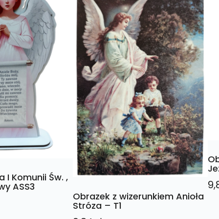
Ob
Je
 I Komunii Św. ,
9,
owy ASS3
Obrazek z wizerunkiem Anioła
Stróza – T1