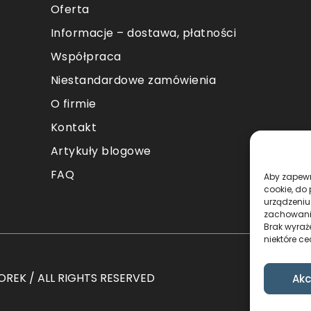
Oferta
Informacje – dostawa, płatności
Współpraca
Niestandardowe zamówienia
O firmie
Kontakt
Artykuły blogowe
FAQ
Aby zapewni
cookie, do
urządzeniu
zachowanie
Brak wyraż
niektóre ce
REK / ALL RIGHTS RESERVED
Akc