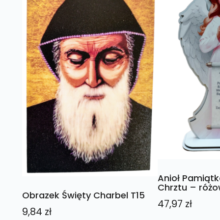
Anioł Pamiątka
Chrztu – róż
Obrazek Święty Charbel T15
47,97
zł
9,84
zł