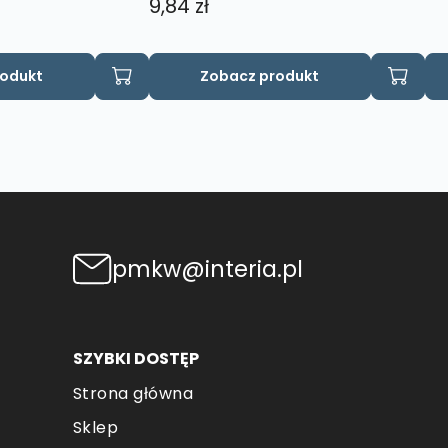
9,84
zł
rodukt
Zobacz produkt
pmkw@interia.pl
SZYBKI DOSTĘP
Strona główna
Sklep