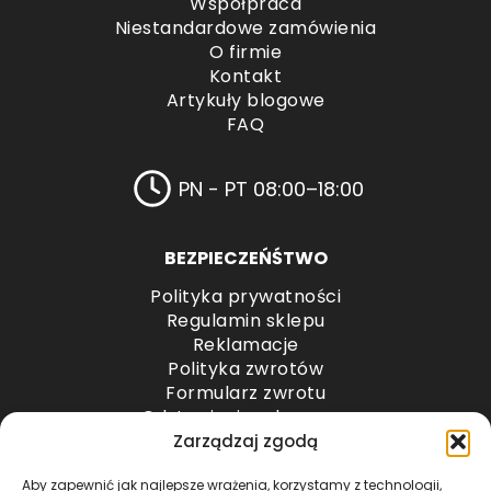
Współpraca
Niestandardowe zamówienia
O firmie
Kontakt
Artykuły blogowe
FAQ
PN - PT 08:00–18:00
BEZPIECZEŃŚTWO
Polityka prywatności
Regulamin sklepu
Reklamacje
Polityka zwrotów
Formularz zwrotu
Odstąpienie od umowy
Odstąpienie od umowy – przesyłki paletowe
Zarządzaj zgodą
Aby zapewnić jak najlepsze wrażenia, korzystamy z technologii,