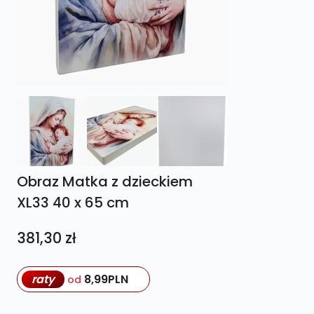
Obraz Matka z dzieckiem
XL33 40 x 65 cm
381,30
zł
raty
8,99
PLN
od