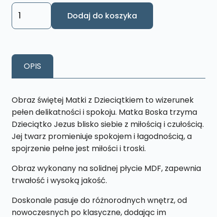
ilość
Dodaj do koszyka
Obraz
Matka
z
dzieckiem
OPIS
XL33
40
x
Obraz świętej Matki z Dzieciątkiem to wizerunek
65
pełen delikatności i spokoju. Matka Boska trzyma
cm
Dzieciątko Jezus blisko siebie z miłością i czułością.
Jej twarz promieniuje spokojem i łagodnością, a
spojrzenie pełne jest miłości i troski.
Obraz wykonany na solidnej płycie MDF, zapewnia
trwałość i wysoką jakość.
Doskonale pasuje do różnorodnych wnętrz, od
nowoczesnych po klasyczne, dodając im