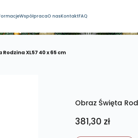
formacje
Współpraca
O nas
Kontakt
FAQ
dukty
 Rodzina XL57 40 x 65 cm
Obraz Święta Rod
381,30
zł