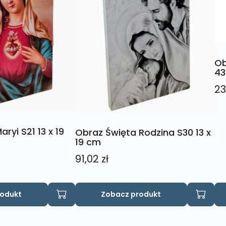
Ob
43
23
ryi S21 13 x 19
Obraz Święta Rodzina S30 13 x
19 cm
91,02
zł
rodukt
Zobacz produkt