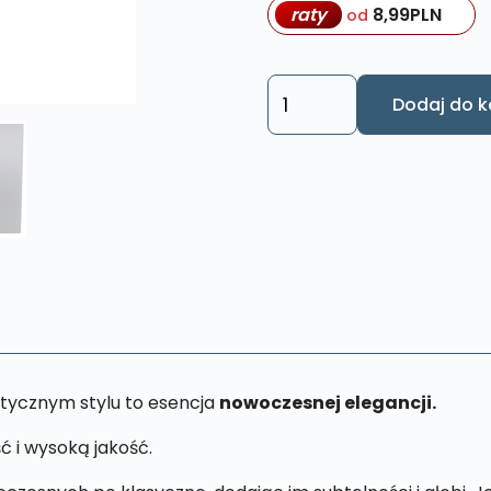
raty
8,99
PLN
od
ilość
Dodaj do k
Obraz
Święta
Rodzina
XL57
40
x
65
cm
tycznym stylu to esencja
nowoczesnej elegancji.
ć i wysoką jakość.