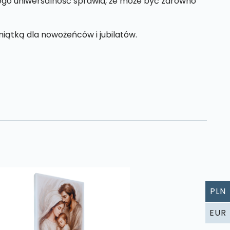
Jego uniwersalność sprawia, że może być zarówno
iątką dla nowożeńców i jubilatów.
PLN
EUR