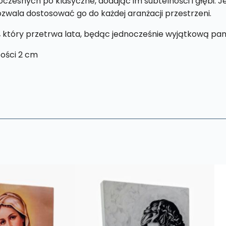
zesnych po klasyczne, dodając im subtelności i głębi. 
pozwala dostosować go do każdej aranżacji przestrzeni.
,
który przetrwa lata, będąc jednocześnie wyjątkową pam
ości 2 cm