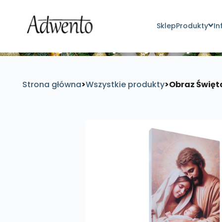
Sklep
Produkty
In
Znajdź inspirujące pro
Strona główna
>
Wszystkie produkty
>
Obraz Święta