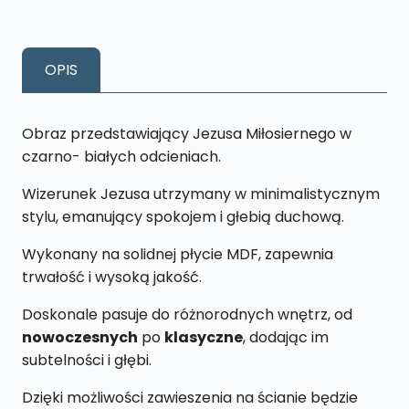
JEZU
UFAM
TOBIE
OPIS
JEZUS
MIŁOSIERNY
Czarno
Obraz przedstawiający Jezusa Miłosiernego w
-
czarno- białych odcieniach.
Biały
Wizerunek Jezusa utrzymany w minimalistycznym
L9
stylu, emanujący spokojem i głebią duchową.
CB
26
Wykonany na solidnej płycie MDF, zapewnia
x
trwałość i wysoką jakość.
43cm
Doskonale pasuje do różnorodnych wnętrz, od
nowoczesnych
po
klasyczne
, dodając im
subtelności i głębi.
Dzięki możliwości zawieszenia na ścianie będzie