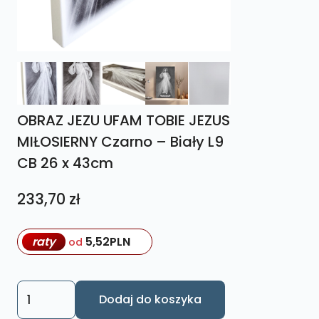
OBRAZ JEZU UFAM TOBIE JEZUS
MIŁOSIERNY Czarno – Biały L9
CB 26 x 43cm
233,70
zł
raty
5,52
PLN
od
ilość
Dodaj do koszyka
OBRAZ