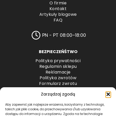
O firmie
Kontakt
Artykuły blogowe
FAQ
PN - PT 08:00–18:00
BEZPIECZEŃŚTWO
Polityka prywatności
Regulamin sklepu
Reklamacje
Polityka zwrotów
Formularz zwrotu
Odstąpienie od umowy
Zarządzaj zgodą
Odstąpienie od umowy – przesyłki paletowe
Aby zapewnić jak najlepsze wrażenia, korzystamy z technologii,
METODY PŁATNOŚCI
takich jak pliki cookie, do przechowywania i/lub uzyskiwania
dostępu do informacji o urządzeniu. Zgoda na te technologie