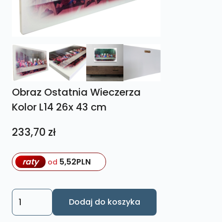
Obraz Ostatnia Wieczerza
Kolor L14 26x 43 cm
233,70
zł
raty
5,52
PLN
od
ilość
Dodaj do koszyka
Obraz
Ostatnia