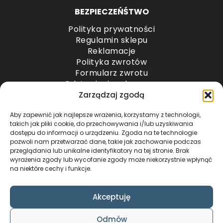
BEZPIECZEŃŚTWO
Polityka prywatności
Regulamin sklepu
Reklamacje
Polityka zwrotów
Formularz zwrotu
Odstąpienie od umowy
Odstąpienie od umowy – przesyłki paletowe
Zarządzaj zgodą
Aby zapewnić jak najlepsze wrażenia, korzystamy z technologii,
METODY PŁATNOŚCI
takich jak pliki cookie, do przechowywania i/lub uzyskiwania
dostępu do informacji o urządzeniu. Zgoda na te technologie
pozwoli nam przetwarzać dane, takie jak zachowanie podczas
przeglądania lub unikalne identyfikatory na tej stronie. Brak
wyrażenia zgody lub wycofanie zgody może niekorzystnie wpłynąć
na niektóre cechy i funkcje.
Akceptuję
COPYRIGHT © 2024 by ADWENTO ŁUKASZ
Odmów
WIECZOREK / ALL RIGHTS RESERVED