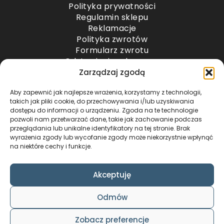
Polityka prywatności
Regulamin sklepu
Reklamacje
Polityka zwrotów
Formularz zwrotu
Odstąpienie od umowy
Odstąpienie od umowy – przesyłki paletowe
Zarządzaj zgodą
Aby zapewnić jak najlepsze wrażenia, korzystamy z technologii,
METODY PŁATNOŚCI
takich jak pliki cookie, do przechowywania i/lub uzyskiwania
dostępu do informacji o urządzeniu. Zgoda na te technologie
pozwoli nam przetwarzać dane, takie jak zachowanie podczas
przeglądania lub unikalne identyfikatory na tej stronie. Brak
wyrażenia zgody lub wycofanie zgody może niekorzystnie wpłynąć
na niektóre cechy i funkcje.
Akceptuję
COPYRIGHT © 2024 by ADWENTO ŁUKASZ
Odmów
WIECZOREK / ALL RIGHTS RESERVED
DESIGN & CODE BY
FOXSTUDIO
Zobacz preferencje