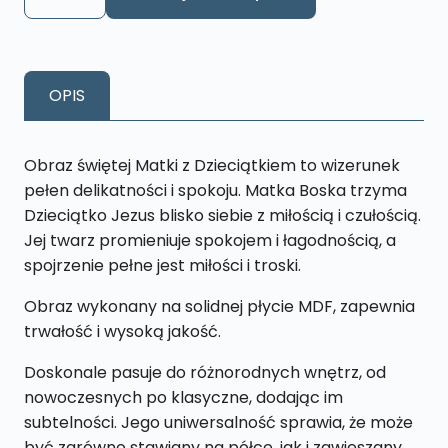
Obraz
Matka
z
dzieckiem
OPIS
S33
13
x
Obraz świętej Matki z Dzieciątkiem to wizerunek
19
pełen delikatności i spokoju. Matka Boska trzyma
cm
Dzieciątko Jezus blisko siebie z miłością i czułością.
Jej twarz promieniuje spokojem i łagodnością, a
spojrzenie pełne jest miłości i troski.
Obraz wykonany na solidnej płycie MDF, zapewnia
trwałość i wysoką jakość.
Doskonale pasuje do różnorodnych wnętrz, od
nowoczesnych po klasyczne, dodając im
subtelności. Jego uniwersalność sprawia, że może
być zarówno stawiany na półce, jak i zawieszany