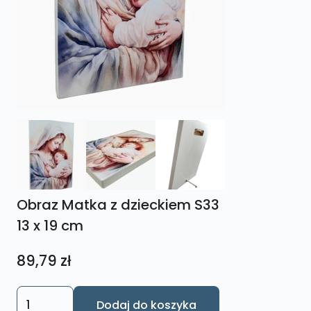
Obraz Matka z dzieckiem S33
13 x 19 cm
89,79
zł
ilość
Dodaj do koszyka