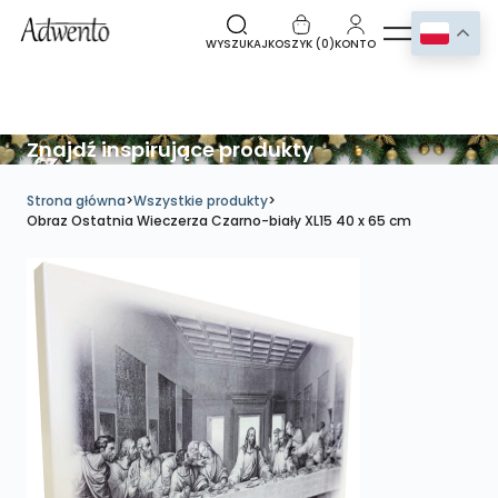
WYSZUKAJ
KOSZYK (
0
)
KONTO
Znajdź inspirujące produkty
Strona główna
>
Wszystkie produkty
>
Obraz Ostatnia Wieczerza Czarno-biały XL15 40 x 65 cm