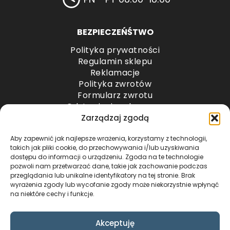
BEZPIECZEŃŚTWO
Polityka prywatności
Regulamin sklepu
Reklamacje
Polityka zwrotów
Formularz zwrotu
Odstąpienie od umowy
Odstąpienie od umowy – przesyłki paletowe
Zarządzaj zgodą
Aby zapewnić jak najlepsze wrażenia, korzystamy z technologii,
METODY PŁATNOŚCI
takich jak pliki cookie, do przechowywania i/lub uzyskiwania
dostępu do informacji o urządzeniu. Zgoda na te technologie
pozwoli nam przetwarzać dane, takie jak zachowanie podczas
przeglądania lub unikalne identyfikatory na tej stronie. Brak
wyrażenia zgody lub wycofanie zgody może niekorzystnie wpłynąć
na niektóre cechy i funkcje.
Akceptuję