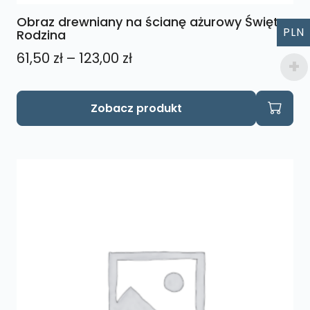
Obraz drewniany na ścianę ażurowy Święta
PLN
Rodzina
Zakres
61,50
zł
–
123,00
zł
cen:
od
Ten
Zobacz produkt
produkt
61,50 zł
ma
do
wiele
123,00 zł
wariantów.
Opcje
można
wybrać
na
stronie
produktu