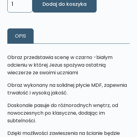
Dodaj do koszyka
Obraz
Ostatnia
Wieczerza
Czarno-
OPIS
biały
XL15
40
Obraz przedstawia scenę w czarno -białym
x
odcieniu w której Jezus spożywa ostatnią
65
wieczerze ze swoimi uczniami
cm
Obraz wykonany na solidnej płycie MDF, zapewnia
trwałość i wysoką jakość.
Doskonale pasuje do różnorodnych wnętrz, od
nowoczesnych po klasyczne, dodając im
subtelności.
Dzięki możliwości zawieszenia na ścianie będzie