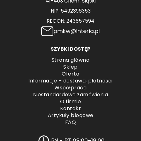
41-403 Chełm Śląski
NIP: 5492396353
REGON: 243657594
pmkw@interia.pl
SZYBKI DOSTĘP
Strona główna
Sklep
Oferta
Informacje – dostawa, płatności
Współpraca
Niestandardowe zamówienia
O firmie
Kontakt
Artykuły blogowe
FAQ
PN - PT 08:00–18:00