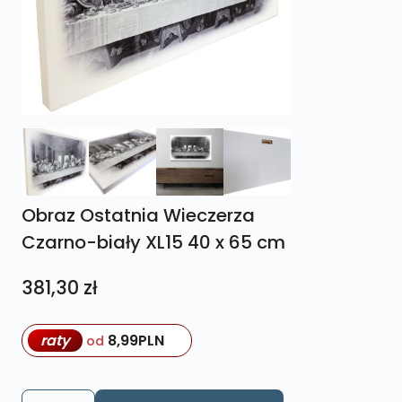
Obraz Ostatnia Wieczerza
Czarno-biały XL15 40 x 65 cm
381,30
zł
raty
8,99
PLN
od
ilość