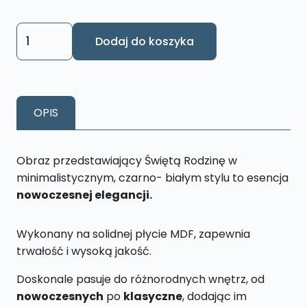
ilość
Dodaj do koszyka
Obraz
Święta
Rodzina
Czarno
OPIS
–
Biały
L1
Obraz przedstawiający Świętą Rodzinę w
CB
minimalistycznym, czarno- białym stylu to esencja
26
nowoczesnej elegancji.
X
43
Wykonany na solidnej płycie MDF, zapewnia
cm
trwałość i wysoką jakość.
Doskonale pasuje do różnorodnych wnętrz, od
nowoczesnych
po
klasyczne
, dodając im