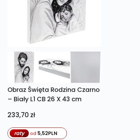
Obraz Święta Rodzina Czarno
– Biały L1 CB 26 X 43 cm
233,70
zł
raty
5,52
PLN
od