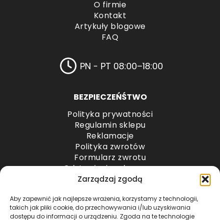
O firmie
Kontakt
Artykuły blogowe
FAQ
PN - PT 08:00–18:00
BEZPIECZEŃŚTWO
Polityka prywatności
Regulamin sklepu
Reklamacje
Polityka zwrotów
Formularz zwrotu
Odstąpienie od umowy
Odstąpienie od umowy – przesyłki paletowe
Zarządzaj zgodą
Aby zapewnić jak najlepsze wrażenia, korzystamy z technologii,
METODY PŁATNOŚCI
takich jak pliki cookie, do przechowywania i/lub uzyskiwania
dostępu do informacji o urządzeniu. Zgoda na te technologie