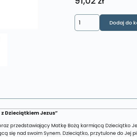
91,02
zł
ilość
Dodaj do k
Obraz
Święty
Matka
Boża
Karmiąca
S79
13
x
19
cm
 z Dzieciątkiem Jezus”
 obraz przedstawiający Matkę Bożą karmiącą Dzieciątko Je
jącą się nad swoim Synem. Dzieciątko, przytulone do Jej p