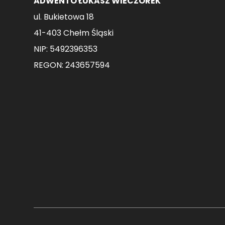
ADWENTO ŁUKASZ WIECZOREK
ul. Bukietowa 18
41-403 Chełm Śląski
NIP: 5492396353
REGON: 243657594