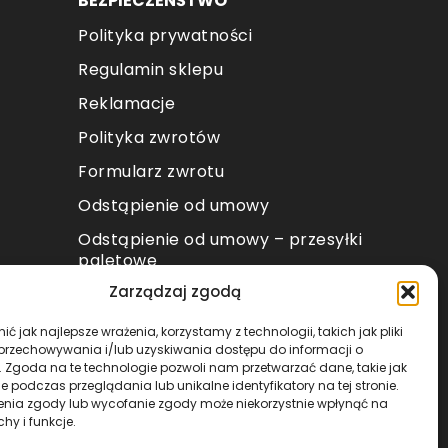
BEZPIECZEŃŚTWO
Polityka prywatności
Regulamin sklepu
Reklamacje
Polityka zwrotów
Formularz zwrotu
Odstąpienie od umowy
Odstąpienie od umowy – przesyłki
paletowe
Zarządzaj zgodą
METODY PŁATNOŚCI
ć jak najlepsze wrażenia, korzystamy z technologii, takich jak pliki
 przechowywania i/lub uzyskiwania dostępu do informacji o
. Zgoda na te technologie pozwoli nam przetwarzać dane, takie jak
 podczas przeglądania lub unikalne identyfikatory na tej stronie.
enia zgody lub wycofanie zgody może niekorzystnie wpłynąć na
chy i funkcje.