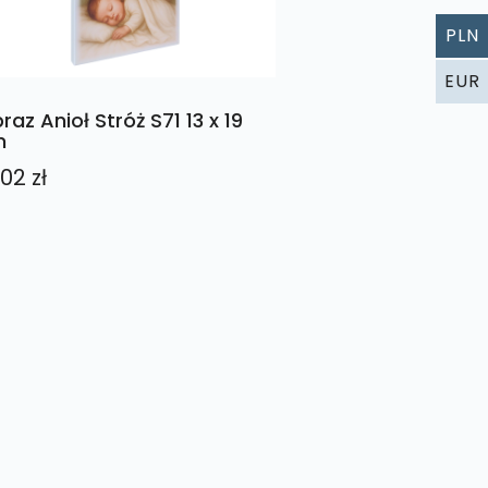
PLN
EUR
raz Anioł Stróż S71 13 x 19
m
,02
zł