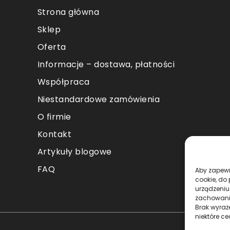
Strona główna
Sklep
Oferta
Informacje – dostawa, płatności
Współpraca
Niestandardowe zamówienia
O firmie
Kontakt
Artykuły blogowe
FAQ
Aby zapewni
cookie, do
urządzeniu
zachowanie
Brak wyraż
niektóre ce