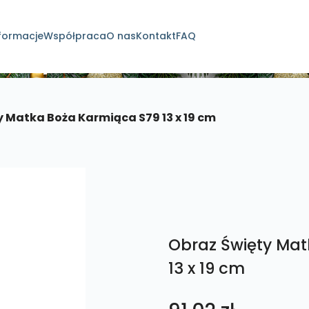
formacje
Współpraca
O nas
Kontakt
FAQ
dukty
 Matka Boża Karmiąca S79 13 x 19 cm
Obraz Święty Mat
13 x 19 cm