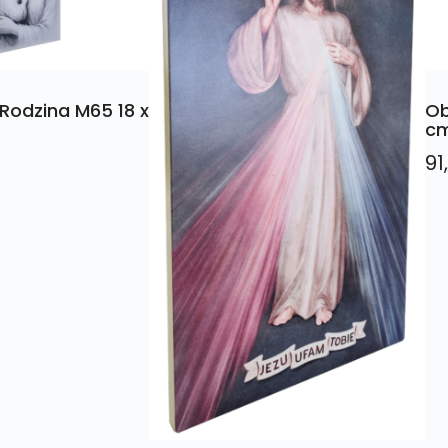
Rodzina M65 18 x
Ob
c
91