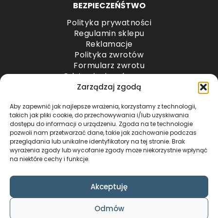
BEZPIECZEŃŚTWO
Polityka prywatności
Regulamin sklepu
Reklamacje
Polityka zwrotów
Formularz zwrotu
Odstąpienie od umowy
Odstąpienie od umowy – przesyłki paletowe
Zarządzaj zgodą
Aby zapewnić jak najlepsze wrażenia, korzystamy z technologii,
METODY PŁATNOŚCI
takich jak pliki cookie, do przechowywania i/lub uzyskiwania
dostępu do informacji o urządzeniu. Zgoda na te technologie
pozwoli nam przetwarzać dane, takie jak zachowanie podczas
przeglądania lub unikalne identyfikatory na tej stronie. Brak
wyrażenia zgody lub wycofanie zgody może niekorzystnie wpłynąć
na niektóre cechy i funkcje.
Akceptuję
COPYRIGHT © 2024 by ADWENTO ŁUKASZ
Odmów
WIECZOREK / ALL RIGHTS RESERVED