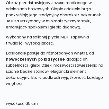
x
Obraz przedstawiający Jezusa modlącego w
65
odcieniach brązowych. Ciepłe odcienie brązu
cm
podkreślają jego tradycyjny charakter. Wizerunek
Jezusa utrzymany w minimalistycznym stylu,
emanujący spokojem i głebią duchową.
Wykonany na solidnej płycie MDF, zapewnia
trwałość i wysoką jakość.
Doskonale pasuje do różnorodnych wnętrz, od
nowoczesnych
po
klasyczne
, dodając im
subtelności i głębi. Dzięki możliwości zawieszenia na
ścianie będzie stanowił elegancki element
dekoracyjny, który podkreśli wyjątkowość każdego
wnętrza.
wysokość 65 cm