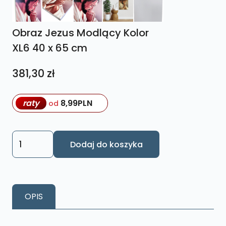
Obraz Jezus Modlący Kolor
XL6 40 x 65 cm
381,30
zł
raty
8,99
PLN
od
ilość
Dodaj do koszyka
Obraz
Jezus
Modlący
Kolor
OPIS
XL6
40