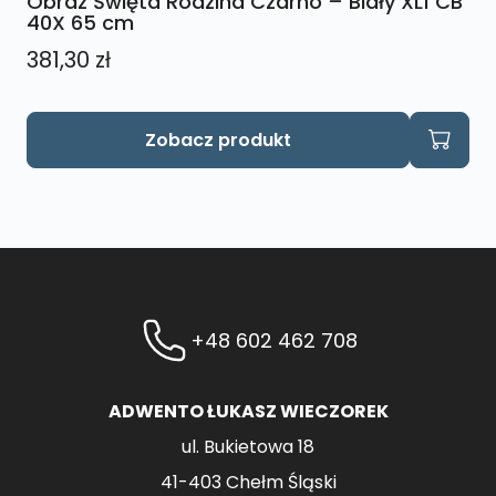
Obraz Święta Rodzina Czarno – Biały XL1 CB
40X 65 cm
381,30
zł
Zobacz produkt
+48 602 462 708
ADWENTO ŁUKASZ WIECZOREK
ul. Bukietowa 18
41-403 Chełm Śląski