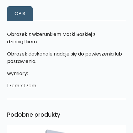
Matka
Boska
OPIS
z
Dzieciątkiem
K22
Obrazek z wizerunkiem Matki Boskiej z
dzieciątkiem
Obrazek doskonale nadaje się do powieszenia lub
postawienia.
wymiary:
17cm x 17cm
Podobne produkty