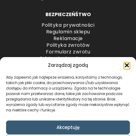
BEZPIECZEŃŚTWO
Polityka prywatności
Regulamin sklepu
Reklamacje
Polityka zwrotów
Formularz zwrotu
Odstąpienie od umowy
Odstąpienie od umowy – przesyłki paletowe
Zarządzaj zgodą
Aby zapewnić jak najlepsze wrażenia, korzystamy z technologii,
METODY PŁATNOŚCI
takich jak pliki cookie, do przechowywania i/lub uzyskiwania
dostępu do informacji o urządzeniu. Zgoda na te technologie
pozwoli nam przetwarzać dane, takie jak zachowanie podczas
przeglądania lub unikalne identyfikatory na tej stronie. Brak
wyrażenia zgody lub wycofanie zgody może niekorzystnie wpłynąć
na niektóre cechy i funkcje.
Akceptuję
COPYRIGHT © 2024 by ADWENTO ŁUKASZ