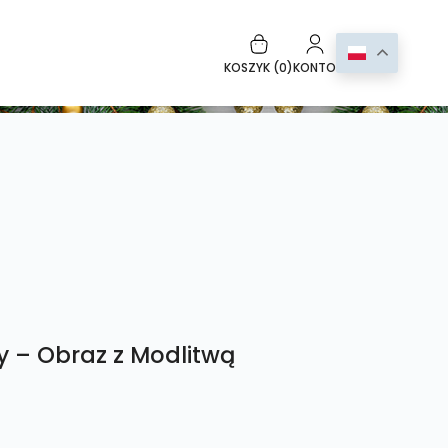
KOSZYK (
0
)
KONTO
y – Obraz z Modlitwą