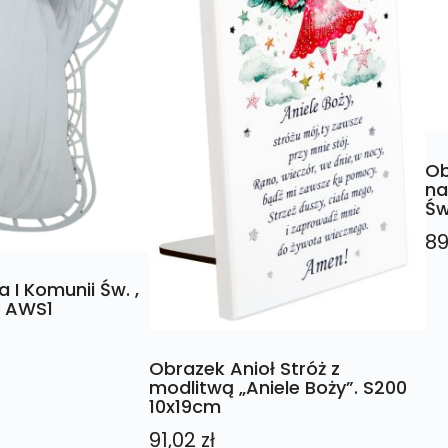
Ob
na
Św
89
 I Komunii Św. ,
y AWS1
Obrazek Anioł Stróż z
modlitwą „Aniele Boży”. S200
10x19cm
91,02
zł