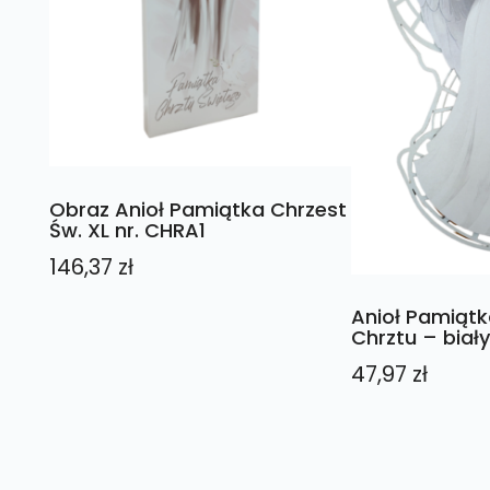
Obraz Anioł Pamiątka Chrzest
Św. XL nr. CHRA1
146,37
zł
Anioł Pamiątka
Chrztu – biał
47,97
zł