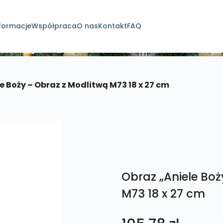
formacje
Współpraca
O nas
Kontakt
FAQ
dukty
e Boży – Obraz z Modlitwą M73 18 x 27 cm
Obraz „Aniele Boż
M73 18 x 27 cm