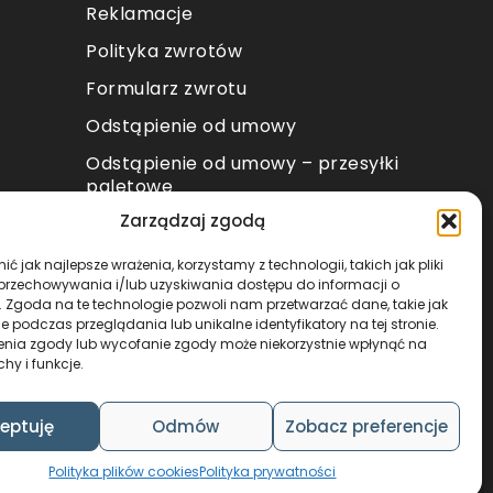
Reklamacje
Polityka zwrotów
Formularz zwrotu
Odstąpienie od umowy
Odstąpienie od umowy – przesyłki
paletowe
Zarządzaj zgodą
METODY PŁATNOŚCI
ć jak najlepsze wrażenia, korzystamy z technologii, takich jak pliki
 przechowywania i/lub uzyskiwania dostępu do informacji o
. Zgoda na te technologie pozwoli nam przetwarzać dane, takie jak
 podczas przeglądania lub unikalne identyfikatory na tej stronie.
enia zgody lub wycofanie zgody może niekorzystnie wpłynąć na
chy i funkcje.
DESIGN & CODE BY
FOXSTUDIO
eptuję
Odmów
Zobacz preferencje
Polityka plików cookies
Polityka prywatności