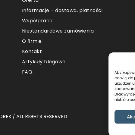
Oferta
Informacje – dostawa, płatności
Współpraca
Niestandardowe zamówienia
O firmie
Kontakt
Artykuły blogowe
FAQ
Aby zapewni
cookie, do
urządzeniu
zachowanie
Brak wyraż
niektóre ce
REK / ALL RIGHTS RESERVED
Akc