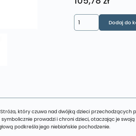
105,78
zł
ilość
Dodaj do k
Obraz
„Aniele
Boży
–
Obraz
z
Modlitwą
M73
18
x
27
ła Stróża, który czuwa nad dwójką dzieci przechodzącyc
cm
symbolicznie prowadzi i chroni dzieci, otaczając je swoj
głową podkreśla jego niebiańskie pochodzenie.