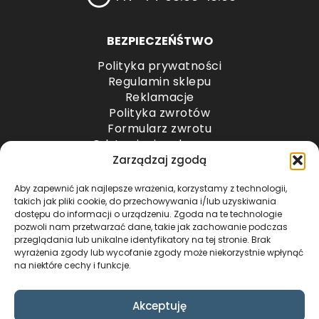
BEZPIECZEŃŚTWO
Polityka prywatności
Regulamin sklepu
Reklamacje
Polityka zwrotów
Formularz zwrotu
Odstąpienie od umowy
Odstąpienie od umowy – przesyłki paletowe
Zarządzaj zgodą
Aby zapewnić jak najlepsze wrażenia, korzystamy z technologii,
METODY PŁATNOŚCI
takich jak pliki cookie, do przechowywania i/lub uzyskiwania
dostępu do informacji o urządzeniu. Zgoda na te technologie
pozwoli nam przetwarzać dane, takie jak zachowanie podczas
przeglądania lub unikalne identyfikatory na tej stronie. Brak
wyrażenia zgody lub wycofanie zgody może niekorzystnie wpłynąć
na niektóre cechy i funkcje.
Akceptuję
COPYRIGHT © 2024 by ADWENTO ŁUKASZ