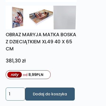
OBRAZ MARYJA MATKA BOSKA
Z DZIECIĄTKIEM XL49 40 X 65
CM
381,30
zł
raty
8,99
PLN
od
ilość
Dodaj do koszyka
OBRAZ
MARYJA