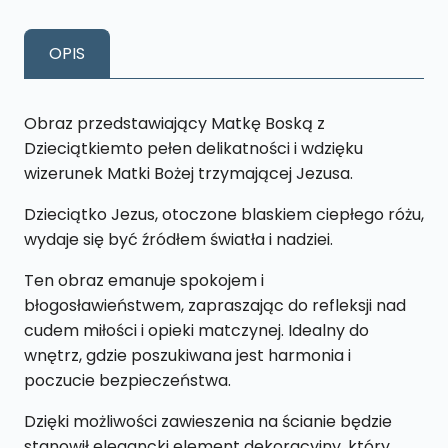
MATKA
BOSKA
OPIS
Z
DZIECIĄTKIEM
XL49
Obraz przedstawiający Matkę Boską z
40
Dzieciątkiemto pełen delikatności i wdzięku
X
wizerunek Matki Bożej trzymającej Jezusa.
65
Dzieciątko Jezus, otoczone blaskiem ciepłego różu,
CM
wydaje się być źródłem światła i nadziei.
Ten obraz emanuje spokojem i
błogosławieństwem, zapraszając do refleksji nad
cudem miłości i opieki matczynej. Idealny do
wnętrz, gdzie poszukiwana jest harmonia i
poczucie bezpieczeństwa.
Dzięki możliwości zawieszenia na ścianie będzie
stanowił elegancki element dekoracyjny, który