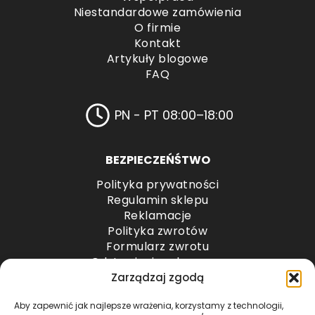
Niestandardowe zamówienia
O firmie
Kontakt
Artykuły blogowe
FAQ
PN - PT 08:00–18:00
BEZPIECZEŃŚTWO
Polityka prywatności
Regulamin sklepu
Reklamacje
Polityka zwrotów
Formularz zwrotu
Odstąpienie od umowy
Odstąpienie od umowy – przesyłki paletowe
Zarządzaj zgodą
Aby zapewnić jak najlepsze wrażenia, korzystamy z technologii,
METODY PŁATNOŚCI