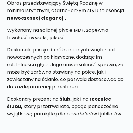
M4
Obraz przedstawiający Świętą Rodzinę w
18
minimalistycznym, czarno-białym stylu to esencja
X
nowoczesnej elegancji.
27
Wykonany na solidnej płycie MDF, zapewnia
cm
trwałość i wysoką jakość.
Doskonale pasuje do różnorodnych wnętrz, od
nowoczesnych po klasyczne, dodając im
subtelności i głębi. Jego uniwersalność sprawia, że
może być zarówno stawiany na półce, jak i
zawieszany na ścianie, co pozwala dostosować go
do każdej aranżacji przestrzeni.
Doskonały prezent na
ślub,
jak i na
rocznice
ślubu,
który przetrwa lata, będąc jednocześnie
wyjątkową pamiątką dla nowożeńców i jubilatów.