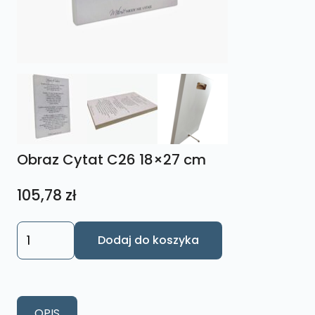
Obraz Cytat C26 18×27 cm
105,78
zł
ilość
Dodaj do koszyka
Obraz
Cytat
C26
18x27
OPIS