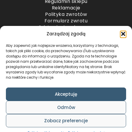
Regulamin sklepu
Reklamacje
Polityka zwrotów
Formularz zwrotu
Odstąpienie od umowy
Odstąpienie od umowy – przesyłki paletowe
Zarządzaj zgodą
Aby zapewnić jak najlepsze wrażenia, korzystamy z technologii,
METODY PŁATNOŚCI
takich jak pliki cookie, do przechowywania i/lub uzyskiwania
dostępu do informacji o urządzeniu. Zgoda na te technologie
pozwoli nam przetwarzać dane, takie jak zachowanie podczas
przeglądania lub unikalne identyfikatory na tej stronie. Brak
wyrażenia zgody lub wycofanie zgody może niekorzystnie wpłynąć
na niektóre cechy i funkcje.
Akceptuję
COPYRIGHT © 2024 by ADWENTO ŁUKASZ
Odmów
WIECZOREK / ALL RIGHTS RESERVED
DESIGN & CODE BY
FOXSTUDIO
Zobacz preferencje