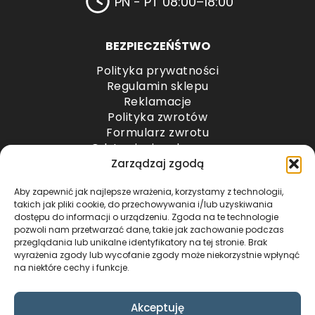
PN - PT 08:00–18:00
BEZPIECZEŃŚTWO
Polityka prywatności
Regulamin sklepu
Reklamacje
Polityka zwrotów
Formularz zwrotu
Odstąpienie od umowy
Odstąpienie od umowy – przesyłki paletowe
Zarządzaj zgodą
Aby zapewnić jak najlepsze wrażenia, korzystamy z technologii,
METODY PŁATNOŚCI
takich jak pliki cookie, do przechowywania i/lub uzyskiwania
dostępu do informacji o urządzeniu. Zgoda na te technologie
pozwoli nam przetwarzać dane, takie jak zachowanie podczas
przeglądania lub unikalne identyfikatory na tej stronie. Brak
wyrażenia zgody lub wycofanie zgody może niekorzystnie wpłynąć
na niektóre cechy i funkcje.
Akceptuję