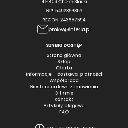
41-403 Chełm Śląski
NIP: 5492396353
REGON: 243657594
pmkw@interia.pl
SZYBKI DOSTĘP
Strona główna
Sklep
Oferta
Informacje – dostawa, płatności
Współpraca
Niestandardowe zamówienia
O firmie
Kontakt
Artykuły blogowe
FAQ