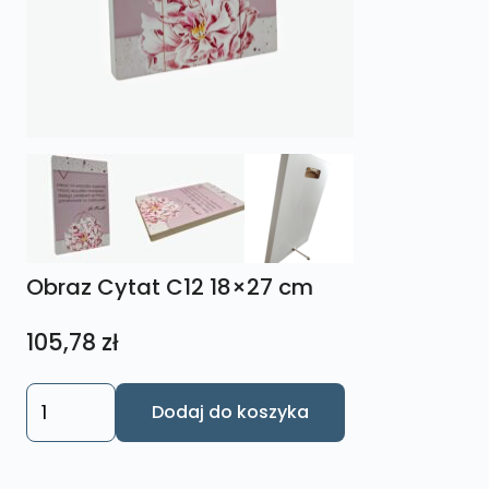
Obraz Cytat C12 18×27 cm
105,78
zł
ilość
Dodaj do koszyka
Obraz
Cytat
C12