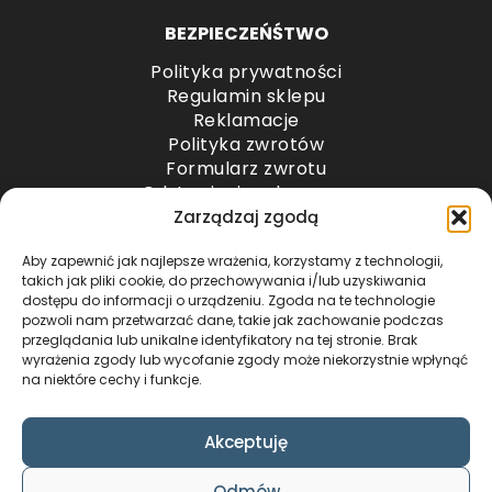
BEZPIECZEŃŚTWO
Polityka prywatności
Regulamin sklepu
Reklamacje
Polityka zwrotów
Formularz zwrotu
Odstąpienie od umowy
Odstąpienie od umowy – przesyłki paletowe
Zarządzaj zgodą
Aby zapewnić jak najlepsze wrażenia, korzystamy z technologii,
METODY PŁATNOŚCI
takich jak pliki cookie, do przechowywania i/lub uzyskiwania
dostępu do informacji o urządzeniu. Zgoda na te technologie
pozwoli nam przetwarzać dane, takie jak zachowanie podczas
przeglądania lub unikalne identyfikatory na tej stronie. Brak
wyrażenia zgody lub wycofanie zgody może niekorzystnie wpłynąć
na niektóre cechy i funkcje.
Akceptuję
COPYRIGHT © 2024 by ADWENTO ŁUKASZ
Odmów