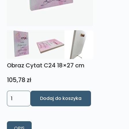
Obraz Cytat C24 18×27 cm
105,78
zł
ilość
Dodaj do koszyka
Obraz
Cytat
C24
18x27
OPIS