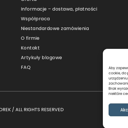
Informacje – dostawa, płatności
Współpraca
Niestandardowe zamówienia
O firmie
Kontakt
Artykuły blogowe
FAQ
Aby zapewni
cookie, do
urządzeniu
zachowanie
Brak wyraż
niektóre ce
REK / ALL RIGHTS RESERVED
Akc