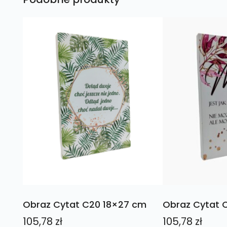
Obraz Cytat C20 18×27 cm
Obraz Cytat 
105,78
zł
105,78
zł