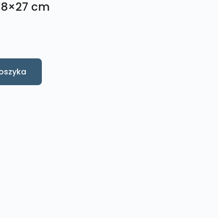
18×27 cm
oszyka