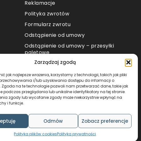
Reklamacje
Polityka zwrotów
Formularz zwrotu
Odstąpienie od umowy
Odstąpienie od umowy – przesyłki
paletowe
Zarządzaj zgodą
METODY PŁATNOŚCI
ć jak najlepsze wrażenia, korzystamy z technologii, takich jak pliki
 przechowywania i/lub uzyskiwania dostępu do informacji o
. Zgoda na te technologie pozwoli nam przetwarzać dane, takie jak
 podczas przeglądania lub unikalne identyfikatory na tej stronie.
enia zgody lub wycofanie zgody może niekorzystnie wpłynąć na
chy i funkcje.
DESIGN & CODE BY
FOXSTUDIO
eptuję
Odmów
Zobacz preferencje
Polityka plików cookies
Polityka prywatności