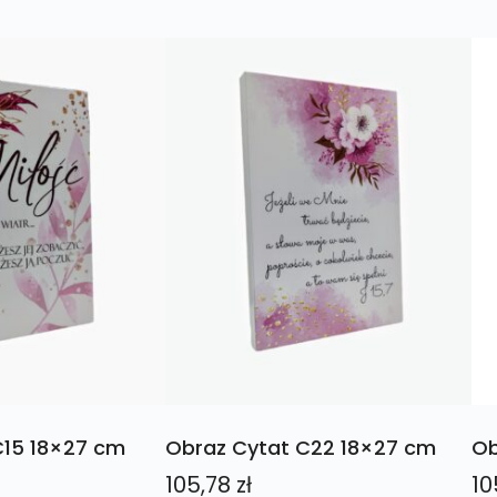
C15 18×27 cm
Obraz Cytat C22 18×27 cm
Ob
105,78
zł
10