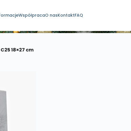
formacje
Współpraca
O nas
Kontakt
FAQ
dukty
 C25 18×27 cm