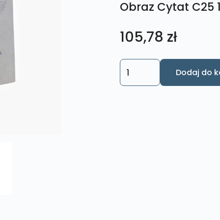
Obraz Cytat C25 
105,78
zł
ilość
Dodaj do k
Obraz
Cytat
C25
18x27
cm