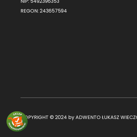
NIP: 5492396353
REGON: 243657594
COPYRIGHT © 2024 by ADWENTO ŁUKASZ WIECZO