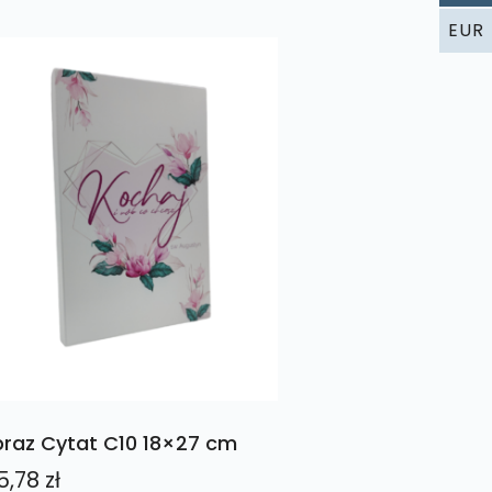
EUR
raz Cytat C10 18×27 cm
5,78
zł