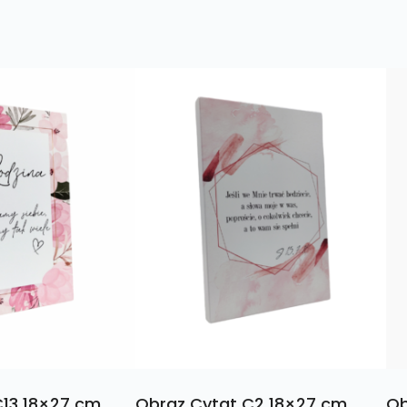
C13 18×27 cm
Obraz Cytat C2 18×27 cm
Ob