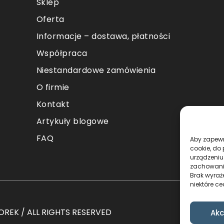
Sklep
Oferta
Informacje – dostawa, płatności
Współpraca
Niestandardowe zamówienia
O firmie
Kontakt
Artykuły blogowe
FAQ
Aby zapewni
cookie, do
urządzeniu
zachowanie
Brak wyraż
niektóre ce
REK / ALL RIGHTS RESERVED
Akc