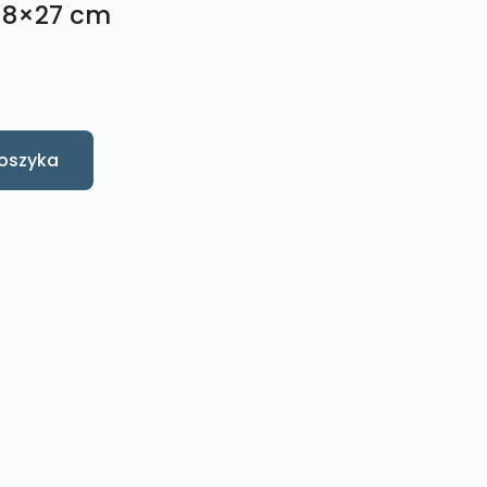
18×27 cm
oszyka