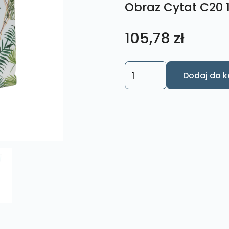
Obraz Cytat C20 
105,78
zł
ilość
Dodaj do k
Obraz
Cytat
C20
18x27
cm