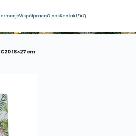
formacje
Współpraca
O nas
Kontakt
FAQ
dukty
 C20 18×27 cm