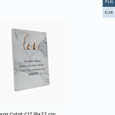
PLN
EUR
raz Cytat C17 18×27 cm