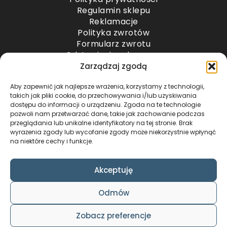
Regulamin sklepu
Reklamacje
Polityka zwrotów
Formularz zwrotu
Odstąpienie od umowy
Odstąpienie od umowy – przesyłki paletowe
Zarządzaj zgodą
Aby zapewnić jak najlepsze wrażenia, korzystamy z technologii,
METODY PŁATNOŚCI
takich jak pliki cookie, do przechowywania i/lub uzyskiwania
dostępu do informacji o urządzeniu. Zgoda na te technologie
pozwoli nam przetwarzać dane, takie jak zachowanie podczas
przeglądania lub unikalne identyfikatory na tej stronie. Brak
wyrażenia zgody lub wycofanie zgody może niekorzystnie wpłynąć
na niektóre cechy i funkcje.
Akceptuję
COPYRIGHT © 2024 by ADWENTO ŁUKASZ
Odmów
WIECZOREK / ALL RIGHTS RESERVED
DESIGN & CODE BY
FOXSTUDIO
Zobacz preferencje