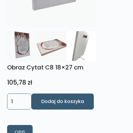
Obraz Cytat C8 18×27 cm
105,78
zł
ilość
Dodaj do koszyka
Obraz
Cytat
C8
18x27
OPIS