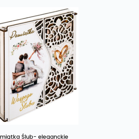
miątka Ślub- eleganckie