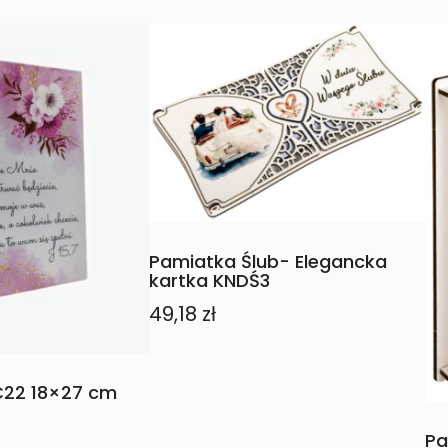
Pamiatka Ślub- Elegancka
kartka KNDŚ3
49,18
zł
C22 18×27 cm
Pa