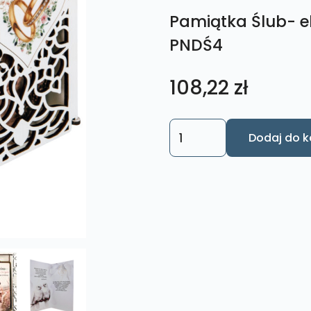
Pamiątka Ślub- e
PNDŚ4
108,22
zł
ilość
Dodaj do k
Pamiątka
Ślub-
eleganckie
pudełko
PNDŚ4