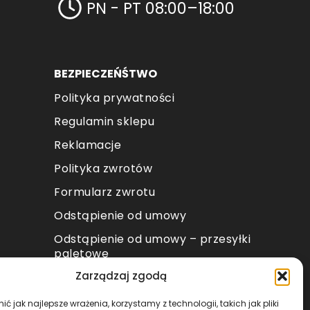
PN - PT 08:00–18:00
BEZPIECZEŃŚTWO
Polityka prywatności
Regulamin sklepu
Reklamacje
Polityka zwrotów
Formularz zwrotu
Odstąpienie od umowy
Odstąpienie od umowy – przesyłki
paletowe
Zarządzaj zgodą
METODY PŁATNOŚCI
ć jak najlepsze wrażenia, korzystamy z technologii, takich jak pliki