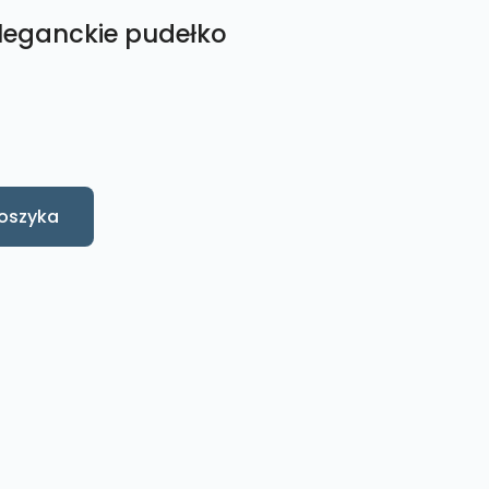
leganckie pudełko
oszyka