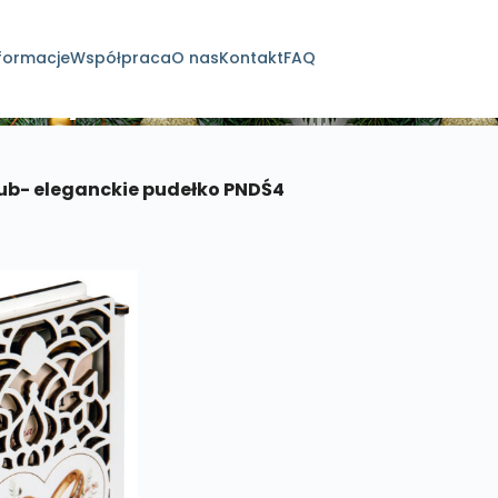
formacje
Współpraca
O nas
Kontakt
FAQ
dukty
ub- eleganckie pudełko PNDŚ4