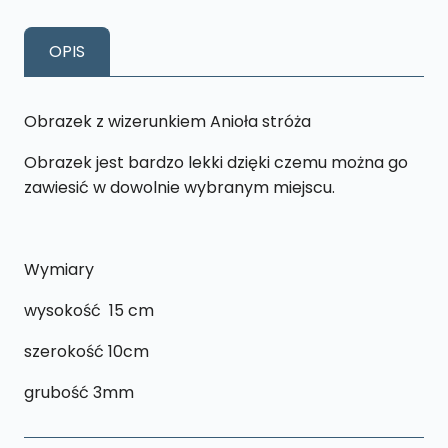
wizerunkiem
Anioła
OPIS
Stróza
-
T1
Obrazek z wizerunkiem Anioła stróża
Obrazek jest bardzo lekki dzięki czemu można go
zawiesić w dowolnie wybranym miejscu.
Wymiary
wysokość 15 cm
szerokość 10cm
grubość 3mm