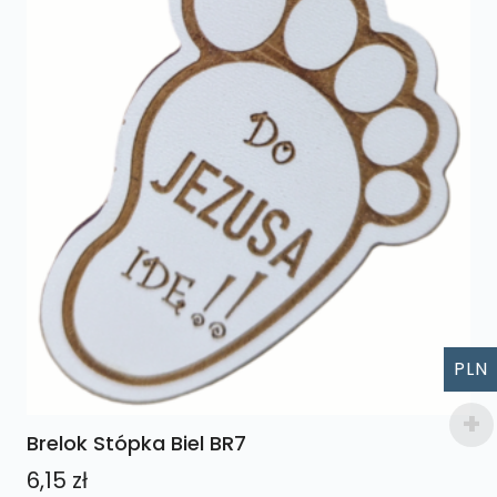
PLN
Brelok Stópka Biel BR7
6,15
zł