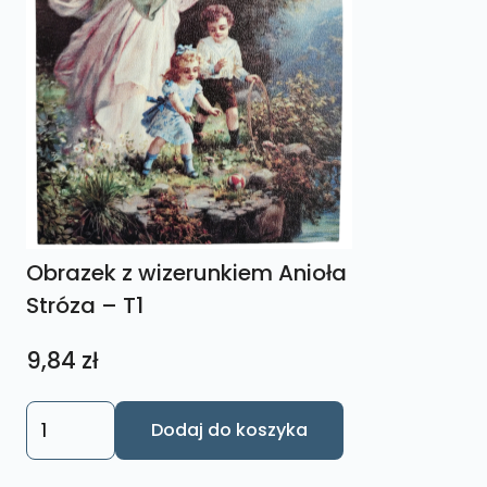
Obrazek z wizerunkiem Anioła
Stróza – T1
9,84
zł
ilość
Dodaj do koszyka
Obrazek
z