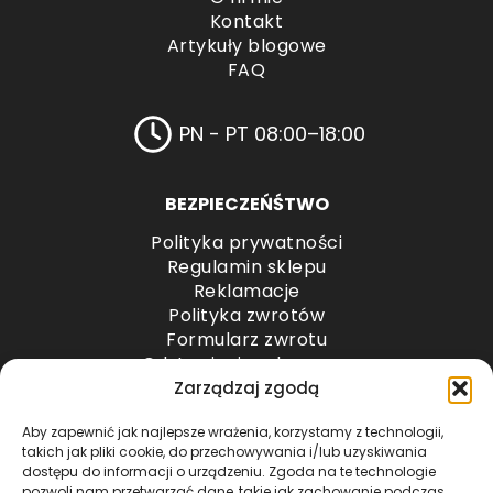
Kontakt
Artykuły blogowe
FAQ
PN - PT 08:00–18:00
BEZPIECZEŃŚTWO
Polityka prywatności
Regulamin sklepu
Reklamacje
Polityka zwrotów
Formularz zwrotu
Odstąpienie od umowy
Odstąpienie od umowy – przesyłki paletowe
Zarządzaj zgodą
Aby zapewnić jak najlepsze wrażenia, korzystamy z technologii,
METODY PŁATNOŚCI
takich jak pliki cookie, do przechowywania i/lub uzyskiwania
dostępu do informacji o urządzeniu. Zgoda na te technologie
pozwoli nam przetwarzać dane, takie jak zachowanie podczas