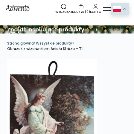
WYSZUKAJ
KOSZYK (
0
)
KONTO
Znajdź inspirujące produkty
Strona główna
>
Wszystkie produkty
>
Obrazek z wizerunkiem Anioła Stróza – T1