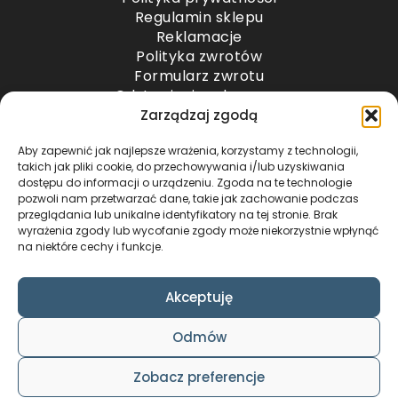
Regulamin sklepu
Reklamacje
Polityka zwrotów
Formularz zwrotu
Odstąpienie od umowy
Odstąpienie od umowy – przesyłki paletowe
Zarządzaj zgodą
Aby zapewnić jak najlepsze wrażenia, korzystamy z technologii,
METODY PŁATNOŚCI
takich jak pliki cookie, do przechowywania i/lub uzyskiwania
dostępu do informacji o urządzeniu. Zgoda na te technologie
pozwoli nam przetwarzać dane, takie jak zachowanie podczas
przeglądania lub unikalne identyfikatory na tej stronie. Brak
wyrażenia zgody lub wycofanie zgody może niekorzystnie wpłynąć
na niektóre cechy i funkcje.
Akceptuję
COPYRIGHT © 2024 by ADWENTO ŁUKASZ
Odmów
WIECZOREK / ALL RIGHTS RESERVED
DESIGN & CODE BY
FOXSTUDIO
Zobacz preferencje