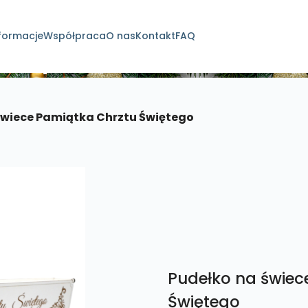
formacje
Współpraca
O nas
Kontakt
FAQ
dukty
świece Pamiątka Chrztu Świętego
Pudełko na świec
Świętego