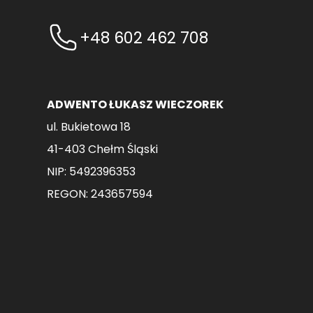
wybrać
na
+48 602 462 708
stronie
produktu
ADWENTO ŁUKASZ WIECZOREK
ul. Bukietowa 18
41-403 Chełm Śląski
NIP: 5492396353
REGON: 243657594