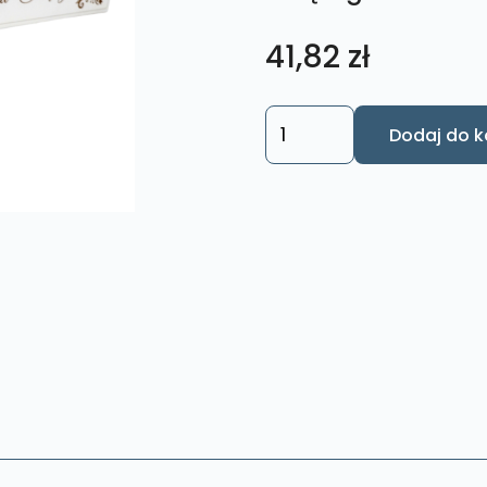
41,82
zł
ilość
Dodaj do k
Pudełko
na
świece
Pamiątka
Chrztu
Świętego