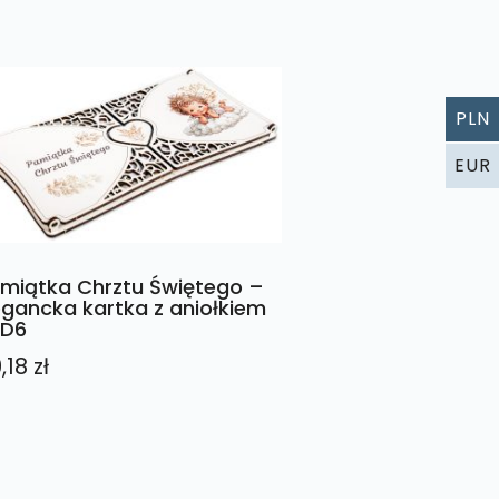
PLN
EUR
miątka Chrztu Świętego –
egancka kartka z aniołkiem
ND6
,18
zł