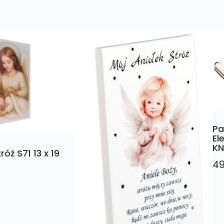
Pa
El
K
óż S71 13 x 19
49