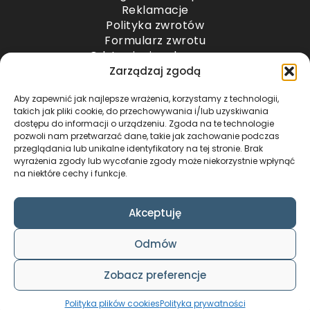
Reklamacje
Polityka zwrotów
Formularz zwrotu
Odstąpienie od umowy
Odstąpienie od umowy – przesyłki paletowe
Zarządzaj zgodą
Aby zapewnić jak najlepsze wrażenia, korzystamy z technologii,
METODY PŁATNOŚCI
takich jak pliki cookie, do przechowywania i/lub uzyskiwania
dostępu do informacji o urządzeniu. Zgoda na te technologie
pozwoli nam przetwarzać dane, takie jak zachowanie podczas
przeglądania lub unikalne identyfikatory na tej stronie. Brak
wyrażenia zgody lub wycofanie zgody może niekorzystnie wpłynąć
na niektóre cechy i funkcje.
Akceptuję
COPYRIGHT © 2024 by ADWENTO ŁUKASZ
Odmów
WIECZOREK / ALL RIGHTS RESERVED
DESIGN & CODE BY
FOXSTUDIO
Zobacz preferencje
Polityka plików cookies
Polityka prywatności