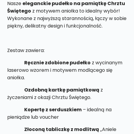
Nasze
eleganckie pudełko na pamiątkę Chrztu
PND6
Świętego
z motywem aniołka to idealny wybór!
Wykonane z najwyższą starannością, łączy w sobie
piękny, delikatny design i funkcjonalność.
Zestaw zawiera:
Ręcznie zdobione pudełko
z wycinanym
laserowo wzorem i motywem modlącego się
aniołka.
Ozdobną kartkę pamiątkową
z
życzeniami z okazji Chrztu Świętego.
Kopertę z serduszkiem
– idealną na
pieniądze lub voucher
Złoconą tabliczkę z modlitwą
„Aniele