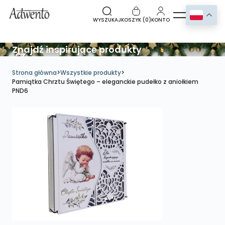
WYSZUKAJ
KOSZYK (
0
)
KONTO
Znajdź inspirujące produkty
Strona główna
>
Wszystkie produkty
>
Pamiątka Chrztu Świętego – eleganckie pudełko z aniołkiem
PND6