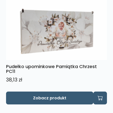
Pudełko upominkowe Pamiątka Chrzest
PC11
38,13
zł
Ten
Zobacz produkt
produkt
ma