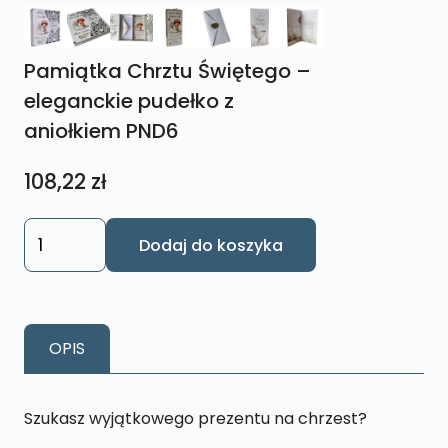
Pamiątka Chrztu Świętego –
eleganckie pudełko z
aniołkiem PND6
108,22
zł
ilość
Dodaj do koszyka
Pamiątka
Chrztu
Świętego
-
OPIS
eleganckie
pudełko
z
Szukasz wyjątkowego prezentu na chrzest?
aniołkiem