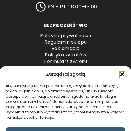
PN - PT 08:00–18:00
BEZPIECZEŃŚTWO
Polityka prywatności
Regulamin sklepu
Reklamacje
Polityka zwrotów
Formularz zwrotu
Odstąpienie od umowy
Odstąpienie od umowy – przesyłki paletowe
Zarządzaj zgodą
Aby zapewnić jak najlepsze wrażenia, korzystamy z technologii,
METODY PŁATNOŚCI
takich jak pliki cookie, do przechowywania i/lub uzyskiwania
dostępu do informacji o urządzeniu. Zgoda na te technologie
pozwoli nam przetwarzać dane, takie jak zachowanie podczas
przeglądania lub unikalne identyfikatory na tej stronie. Brak
wyrażenia zgody lub wycofanie zgody może niekorzystnie wpłynąć
na niektóre cechy i funkcje.