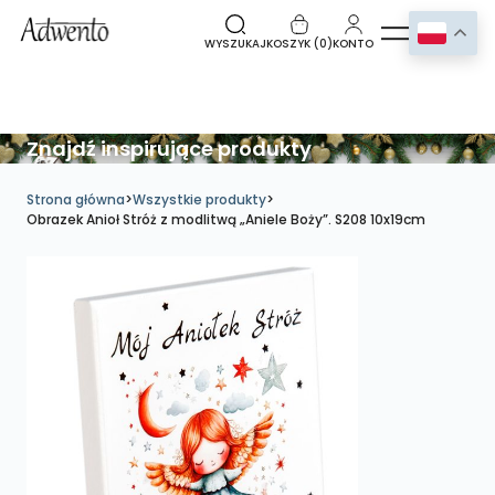
WYSZUKAJ
KOSZYK (
0
)
KONTO
Znajdź inspirujące produkty
Strona główna
>
Wszystkie produkty
>
Obrazek Anioł Stróż z modlitwą „Aniele Boży”. S208 10x19cm