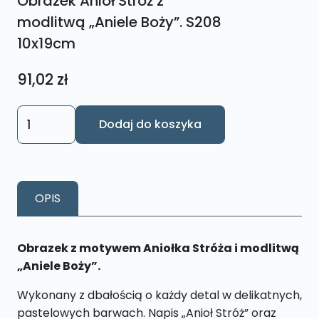
Obrazek Anioł Stróż z
modlitwą „Aniele Boży”. S208
10x19cm
91,02
zł
ilość
Dodaj do koszyka
Obrazek
Anioł
Stróż
z
OPIS
modlitwą
„Aniele
Boży”.
Obrazek z motywem Aniołka Stróża i modlitwą
S208
„Aniele Boży”.
10x19cm
Wykonany z dbałością o każdy detal w delikatnych,
pastelowych barwach. Napis „Anioł Stróż” oraz