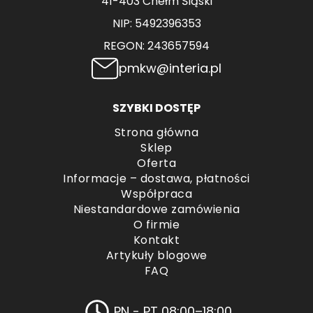
41-403 Chełm Śląski
NIP: 5492396353
REGON: 243657594
pmkw@interia.pl
SZYBKI DOSTĘP
Strona główna
Sklep
Oferta
Informacje – dostawa, płatności
Współpraca
Niestandardowe zamówienia
O firmie
Kontakt
Artykuły blogowe
FAQ
PN - PT 08:00–18:00