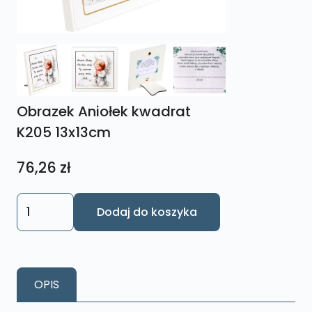
Obrazek Aniołek kwadrat
K205 13x13cm
76,26
zł
ilość
Dodaj do koszyka
Obrazek
Aniołek
kwadrat
K205
OPIS
13x13cm