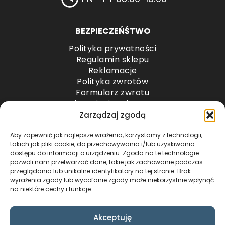
BEZPIECZEŃŚTWO
Polityka prywatności
Regulamin sklepu
Reklamacje
Polityka zwrotów
Formularz zwrotu
Odstąpienie od umowy
Odstąpienie od umowy – przesyłki paletowe
Zarządzaj zgodą
Aby zapewnić jak najlepsze wrażenia, korzystamy z technologii,
METODY PŁATNOŚCI
takich jak pliki cookie, do przechowywania i/lub uzyskiwania
dostępu do informacji o urządzeniu. Zgoda na te technologie
pozwoli nam przetwarzać dane, takie jak zachowanie podczas
przeglądania lub unikalne identyfikatory na tej stronie. Brak
wyrażenia zgody lub wycofanie zgody może niekorzystnie wpłynąć
na niektóre cechy i funkcje.
Akceptuję