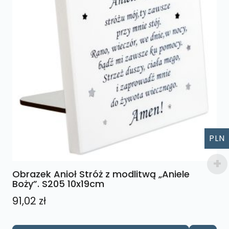
PLN
Obrazek Anioł Stróż z modlitwą „Aniele
Boży”. S205 10x19cm
91,02
zł