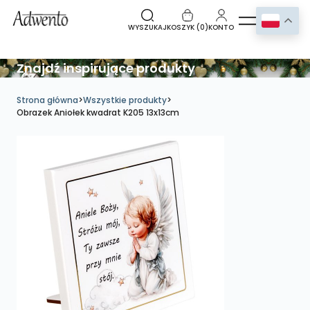
WYSZUKAJ
KOSZYK (
0
)
KONTO
Znajdź inspirujące produkty
Strona główna
>
Wszystkie produkty
>
Obrazek Aniołek kwadrat K205 13x13cm