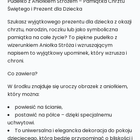
Pudełko z Aniołkiem Stróżem – Pamiątka Chrztu
Chrzest
Świętego i Prezent dla Dziecka
,
Szukasz wyjątkowego prezentu dla dziecka z okazji
Narodziny
chrztu, narodzin, roczku lub jako symboliczna
,
pamiątka na całe życie? To piękne pudełko z
Roczek
wizerunkiem Aniołka Stróża i wzruszającym
PZO1
napisem to wyjątkowy upominek, który wzrusza i
chroni.
Co zawiera?
W środku znajduje się uroczy obrazek z aniołkiem,
który można:
powiesić na ścianie,
postawić na półce – dzięki specjalnemu
uchwytowi.
To uniwersalna i elegancka dekoracja do pokoju
dziecięcego, która będzie przypominać o bliskości i