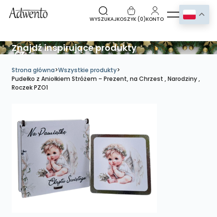
WYSZUKAJ
KOSZYK (
0
)
KONTO
Znajdź inspirujące produkty
Strona główna
>
Wszystkie produkty
>
Pudełko z Aniołkiem Stróżem – Prezent, na Chrzest , Narodziny ,
Roczek PZO1