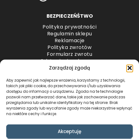
BEZPIECZEŃŚTWO
Polityka prywatności
Regulamin sklepu
Reklamacje
Polityka zwrotów
Formularz zwrotu
Odstąpienie od umowy
Odstąpienie od umowy – przesyłki paletowe
Zarządzaj zgodą
Aby zapewnić jak najlepsze wrażenia, korzystamy z technologii,
METODY PŁATNOŚCI
takich jak pliki cookie, do przechowywania i/lub uzyskiwania
dostępu do informacji o urządzeniu. Zgoda na te technologie
pozwoli nam przetwarzać dane, takie jak zachowanie podczas
przeglądania lub unikalne identyfikatory na tej stronie. Brak
wyrażenia zgody lub wycofanie zgody może niekorzystnie wpłynąć
na niektóre cechy i funkcje.
Akceptuję
COPYRIGHT © 2024 by ADWENTO ŁUKASZ