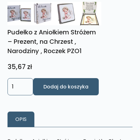
Pudełko z Aniołkiem Stróżem
– Prezent, na Chrzest ,
Narodziny , Roczek PZO1
35,67
zł
ilość
Dodaj do koszyka
Pudełko
z
Aniołkiem
Stróżem
OPIS
-
Prezent,
na