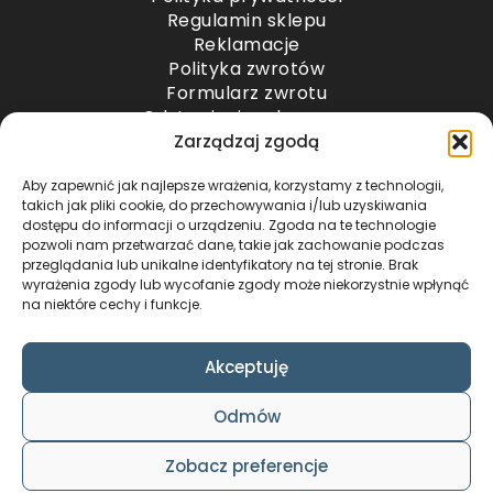
Regulamin sklepu
Reklamacje
Polityka zwrotów
Formularz zwrotu
Odstąpienie od umowy
Odstąpienie od umowy – przesyłki paletowe
Zarządzaj zgodą
Aby zapewnić jak najlepsze wrażenia, korzystamy z technologii,
METODY PŁATNOŚCI
takich jak pliki cookie, do przechowywania i/lub uzyskiwania
dostępu do informacji o urządzeniu. Zgoda na te technologie
pozwoli nam przetwarzać dane, takie jak zachowanie podczas
przeglądania lub unikalne identyfikatory na tej stronie. Brak
wyrażenia zgody lub wycofanie zgody może niekorzystnie wpłynąć
na niektóre cechy i funkcje.
Akceptuję
COPYRIGHT © 2024 by ADWENTO ŁUKASZ
Odmów
WIECZOREK / ALL RIGHTS RESERVED
DESIGN & CODE BY
FOXSTUDIO
Zobacz preferencje