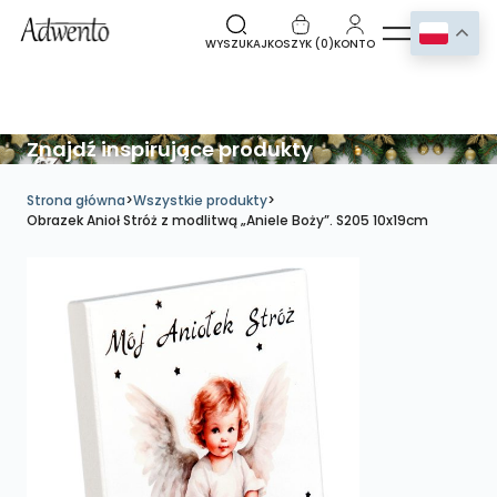
WYSZUKAJ
KOSZYK (
0
)
KONTO
Znajdź inspirujące produkty
Strona główna
>
Wszystkie produkty
>
Obrazek Anioł Stróż z modlitwą „Aniele Boży”. S205 10x19cm