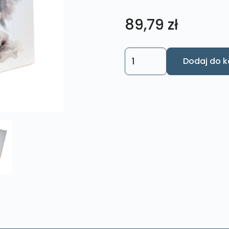
89,79
zł
ilość
Dodaj do k
Obraz
Kwadrat
Aniołek
K9