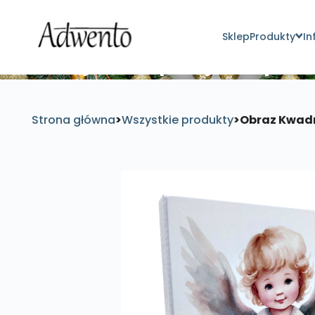
Sklep
Produkty
In
Znajdź inspirujące pro
Strona główna
>
Wszystkie produkty
>
Obraz Kwadr