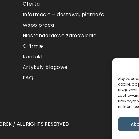
Oferta
Informacje – dostawa, płatności
Współpraca
Niestandardowe zamówienia
O firmie
Kontakt
Artykuły blogowe
FAQ
Aby zapewni
cookie, do
urządzeniu
zachowanie
Brak wyraż
niektóre ce
REK / ALL RIGHTS RESERVED
Akc