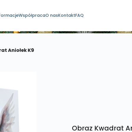
formacje
Współpraca
O nas
Kontakt
FAQ
dukty
at Aniołek K9
Obraz Kwadrat An