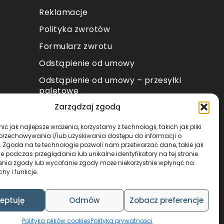
Reklamacje
Polityka zwrotów
Formularz zwrotu
Odstąpienie od umowy
Odstąpienie od umowy – przesyłki
paletowe
Zarządzaj zgodą
METODY PŁATNOŚCI
ć jak najlepsze wrażenia, korzystamy z technologii, takich jak pliki
 przechowywania i/lub uzyskiwania dostępu do informacji o
. Zgoda na te technologie pozwoli nam przetwarzać dane, takie jak
 podczas przeglądania lub unikalne identyfikatory na tej stronie.
enia zgody lub wycofanie zgody może niekorzystnie wpłynąć na
chy i funkcje.
DESIGN & CODE BY
FOXSTUDIO
eptuję
Odmów
Zobacz preferencje
Polityka plików cookies
Polityka prywatności