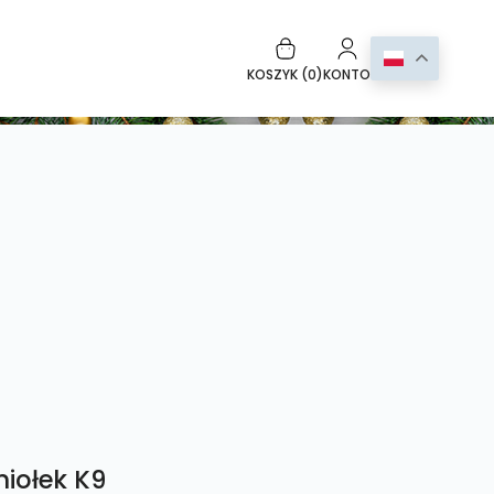
KOSZYK (
0
)
KONTO
iołek K9